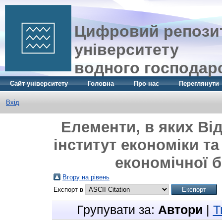
Цифровий репозит
університету
водного господар
Сайт університету
Головна
Про нас
Переглянути
Вхід
Елементи, в яких Ві
інститут економіки т
економічної б
Вгору на рівень
Експорт в
Групувати за:
Автори
|
Т