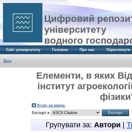
Цифровий репозит
університету
водного господар
Сайт університету
Головна
Про нас
Переглянути
Вхід
Елементи, в яких Ві
інститут агроекологі
фізики"
Вгору на рівень
Експорт в
Групувати за:
Автори
|
Т