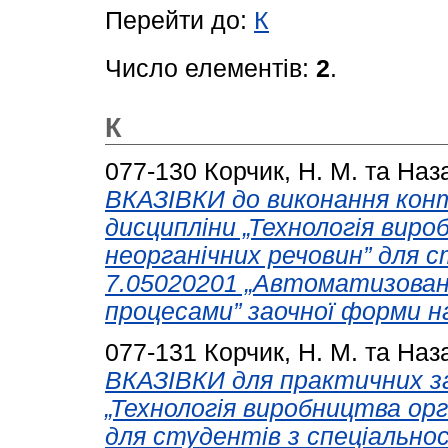
Перейти до:
К
Число елементів:
2
.
К
077-130
Корчик, Н. М.
та
Наза
ВКАЗІВКИ до виконання конт
дисципліни „Технологія вир
неорганічних речовин” для с
7.05020201 „Автоматизован
процесами” заочної форми н
077-131
Корчик, Н. М.
та
Наза
ВКАЗІВКИ для практичних за
„Технологія виробництва орг
для студентів з спеціально