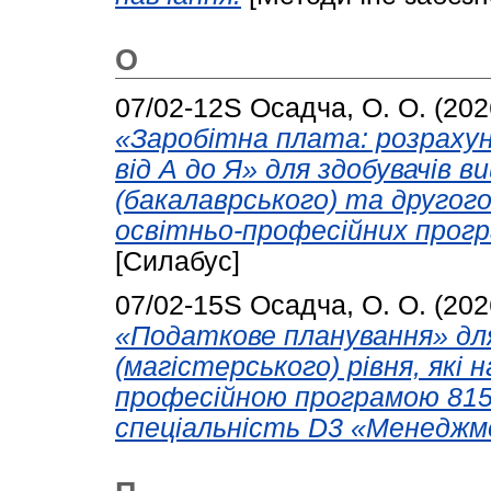
О
07/02-12S
Осадча, О. О.
(202
«Заробітна плата: розрахун
від А до Я» для здобувачів 
(бакалаврського) та другого 
освітньо-професійних прог
[Силабус]
07/02-15S
Осадча, О. О.
(202
«Податкове планування» для
(магістерського) рівня, які
професійною програмою 815
спеціальність D3 «Менеджм