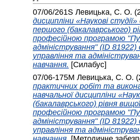
07/06/261S
Левицька, С. О.
(
дисципліни «Наукові студії»
першого (бакалаврського) рі
професійною програмою "Пу
адміністрування" (ID 81922)
управління та адмініструва
навчання.
[Силабус]
07/06-175М
Левицька, С. О.
(
практичних робіт та викон
навчальної дисципліни «Науко
(бакалаврського) рівня вищо
професійною програмою "Пу
адміністрування" (ID 81922)
управління та адмініструва
навчання.
[Методичне забезп