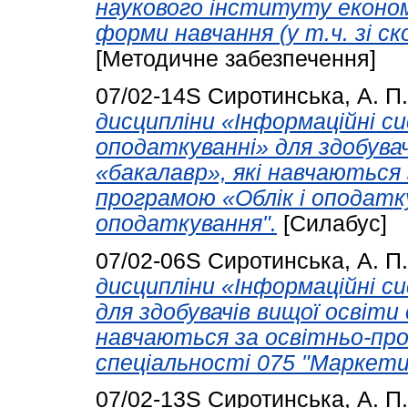
наукового інституту економі
форми навчання (у т.ч. зі с
[Методичне забезпечення]
07/02-14S
Сиротинська, А. П.
дисципліни «Інформаційні си
оподаткуванні» для здобува
«бакалавр», які навчаються
програмою «Облік і оподатку
оподаткування".
[Силабус]
07/02-06S
Сиротинська, А. П.
дисципліни «Інформаційні си
для здобувачів вищої освіти
навчаються за освітньо-п
спеціальності 075 "Маркети
07/02-13S
Сиротинська, А. П.