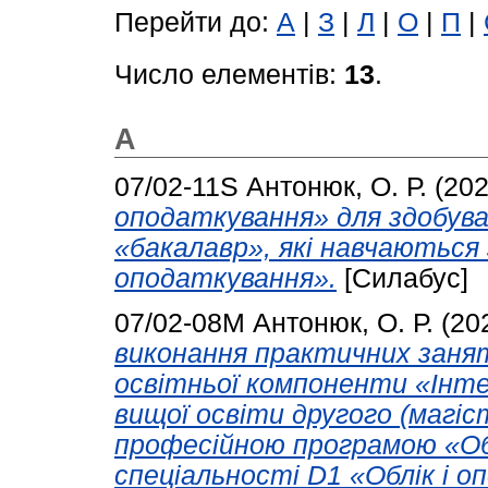
Перейти до:
А
|
З
|
Л
|
О
|
П
|
Число елементів:
13
.
А
07/02-11S
Антонюк, О. Р.
(20
оподаткування» для здобува
«бакалавр», які навчаються з
оподаткування».
[Силабус]
07/02-08М
Антонюк, О. Р.
(20
виконання практичних заня
освітньої компоненти «Інте
вищої освіти другого (магіс
професійною програмою «Об
спеціальності D1 «Облік і о