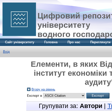
Цифровий репозит
університету
водного господар
Сайт університету
Головна
Про нас
Переглянути
Вхід
Елементи, в яких Ві
інститут економіки 
аудиту"
Вгору на рівень
Експорт в
Групувати за:
Автори
|
Т