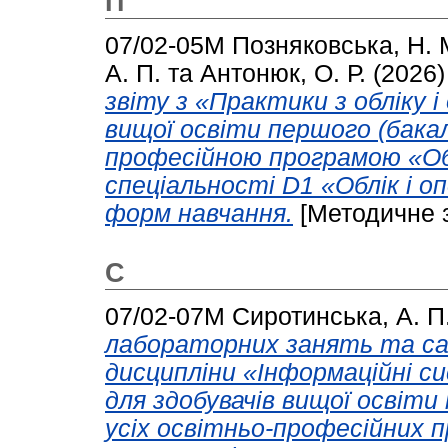
П
07/02-05М
Позняковська, Н. 
А. П.
та
Антонюк, О. Р.
(2026
звіту з «Практики з обліку 
вищої освіти першого (бакал
професійною програмою «Об
спеціальності D1 «Облік і о
форм навчання.
[Методичне 
С
07/02-07М
Сиротинська, А. П
лабораторних занять та са
дисципліни «Інформаційні си
для здобувачів вищої освіти
усіх освітньо-професійних 