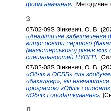
форм навчання.
[Методичне 
З
07/02-09S
Зінкевич, О. В.
(20
«Аналітичне забезпечення ф
вищої освіти першого (бакал
(магістерського) рівнів всі
спеціальностей НУВГП.
[Сил
07/02-08S
Зінкевич, О. В.
(20
«Облік в ОСББ» для здобува
«бакалавр», які навчаються
програмою «Облік і оподатк
«Облік і оподаткування».
[Си
Л