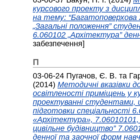
курсового проекту з дисцип
на тему: “Багатоповерхова ж
„Загальні положення” студе
6.060102 „Архітектура” ден
забезпечення]
П
03-06-24
Пугачов, Є. В.
та
Гар
(2014)
Методичні вказівки д
освітленості приміщень у 
проектуванні студентами, 
підготовки спеціальності 6.
«Архітектура», 7.06010101,
цивільне будівництво” 7.060
денної та заочної форм навч