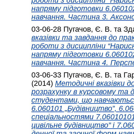
роботи з дисципліни “Нарис
напряму підготовки 6.06010
навчання. Частина 3. Аксон
03-06-28
Пугачов, Є. В.
та
Зд
вказівки та завдання до пр
роботи з дисципліни “Нарис
напряму підготовки 6.06010
навчання. Частина 4. Персп
03-06-33
Пугачов, Є. В.
та
Гар
(2014)
Методичні вказівки д
розрахунку в курсовому та 
студентами, що навчаються
6.060101 „Будівництво”, 6.0
спеціальностями 7.06010101
цивільне будівництво” і 7.0
денної та заочної форм навч