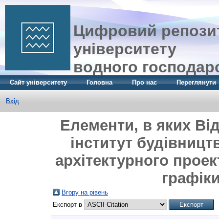
Цифровий репозит
університету
водного господар
Сайт університету
Головна
Про нас
Переглянути
Вхід
Елементи, в яких Ві
інститут будівницт
архітектурного прое
графіки
Вгору на рівень
Експорт в