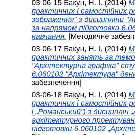
03-06-15
Бакун, Н. І.
(2014)
М
практичних і самостійних р
зображення" з дисципліни "
за напрямом підготовки 6.0
навчання.
[Методичне забезп
03-06-17
Бакун, Н. І.
(2014)
М
практичних занять за темо
"Архітектурна графіка" ст
6.060102 "Архітектура" ден
забезпечення]
03-06-18
Бакун, Н. І.
(2014)
М
практичних і самостійних р
і „Романський”) з дисциплін 
архітектурного проектуван
підготовки 6.060102 „Архіт