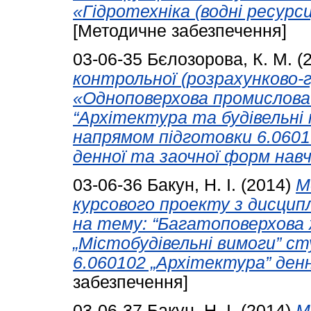
«Гідротехніка (водні ресурс
[Методичне забезпечення]
03-06-35
Бєлозорова, К. М.
(
контрольної (розрахунково-
«Одноповерхова промислова 
“Архітектура та будівельні 
напрямом підготовки 6.06010
денної та заочної форм навч
03-06-36
Бакун, Н. І.
(2014)
М
курсового проекту з дисцип
на тему: “Багатоповерхова ж
„Містобудівельні вимоги” с
6.060102 „Архітектура” ден
забезпечення]
03-06-37
Бакун, Н. І.
(2014)
М