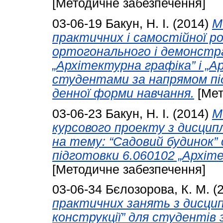
[Методичне забезпечення]
03-06-19
Бакун, Н. І.
(2014)
М
практичних і самостійної 
ортогонального і демонстра
„Архітектурна графіка” і „
студентами за напрямом пі
денної форми навчання.
[Мет
03-06-23
Бакун, Н. І.
(2014)
М
курсового проекту з дисцип
на тему: “Садовий будинок
підготовки 6.060102 „Архіт
[Методичне забезпечення]
03-06-34
Бєлозорова, К. М.
(
практичних занять з дисцип
конструкції” для студентів