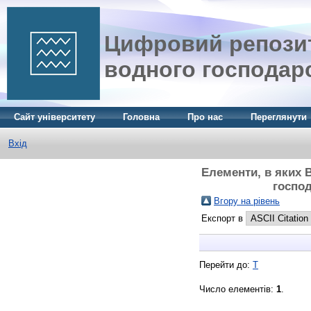
Цифровий репозит
водного господар
Сайт університету
Головна
Про нас
Переглянути
Вхід
Елементи, в яких В
господ
Вгору на рівень
Експорт в
Перейти до:
Т
Число елементів:
1
.