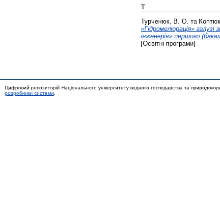
Т
Турченюк, В. О.
та
Коптюк
«Гідромеліорація» галузі
інженерія» першого (бакал
[Освітні програми]
Цифровий репозиторій Національного університету водного господарства та природокор
розробники системи
.