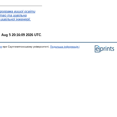
рограма вищої освіти
цтво та цивільна
ивільної інженерії.
 Aug 5 20:16:09 2026 UTC
.
ук
при Саутгемптонському університеті.
Подальша інформація і