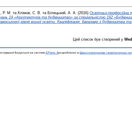
, Р. М.
та
Клімов, С. В.
та
Білецький, А. А.
(2016)
Освітньо-професійна п
 знань 19 «Архітектура та будівництво» за спеціальністю 192 «Будівни
аврського) рівня вищої освіти. Кваліфікація: бакалавр з будівництва та ц
Цей список був створений у
Wed
истування Базується на системі
EPrints 3
розробленої в
Школі електроніки і комп'ютерних на