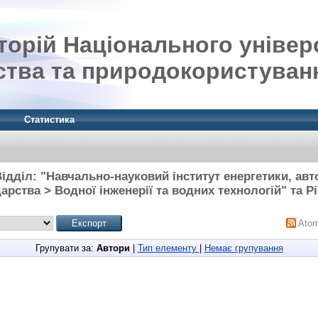
орій Національного універ
ства та природокористуван
Статистика
ідділ: "Навчально-науковий інститут енергетики, ав
арства > Водної інженерії та водних технологій" та Рі
Ato
Групувати за:
Автори
|
Тип елементу
|
Немає групування