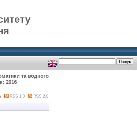
ситету
ня
томатики та водного
к: 2016
m
RSS 1.0
RSS 2.0