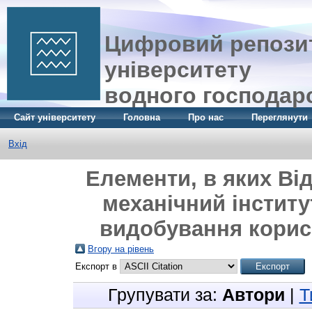
Цифровий репозит
університету
водного господар
Сайт університету
Головна
Про нас
Переглянути
Вхід
Елементи, в яких Ві
механічний інстит
видобування корисн
Вгору на рівень
Експорт в
Групувати за:
Автори
|
Т