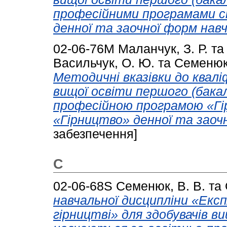
професійними програмами с
денної та заочної форм навч
02-06-76М
Маланчук, З. Р.
т
Васильчук, О. Ю.
та
Семенюк,
Методичні вказівки до квалі
вищої освіти першого (бакал
професійною програмою «Гі
«Гірництво» денної та заоч
забезпечення]
С
02-06-68S
Семенюк, В. В.
та
навчальної дисципліни «Ек
гірництві» для здобувачів в