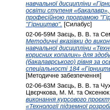
навчальної дисципліни «Гірн
освіти ступеня «бакалавр»,
професійною програмою "Гір
"Гірництво".
[Силабус]
02-06-59М
Заєць, В. В.
та
Сем
Методичні вказівки до викон
навчальної дисципліни «Техн
корисних копалин» для здоб
(бакалаврського) рівня зa 
спеціaльнoсті 184 «Гірницт
[Методичне забезпечення]
02-06-63М
Заєць, В. В.
та
Чух
Цвєрчкова, М. М.
та
Оксенюк, 
виконання курсового проєкту
«Технології підземної розро