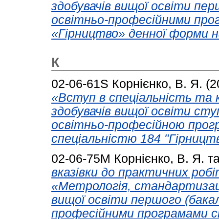
здобувачів вищої освіти пер
oсвітньo-прoфесійними прo
«Гірництво» денної форми н
К
02-06-61S
Корнієнко, В. Я.
(2
«Вступ в спеціальність та 
здобувачів вищої освіти сту
освітньо-професійною прогр
спеціальністю 184 "Гірництв
02-06-75М
Корнієнко, В. Я.
т
вказівки до практичних робі
«Метрологія, стандартизаці
вищої освіти першого (бакал
професійними програмами с