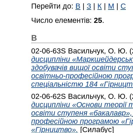
Перейти до:
В
|
З
|
К
|
М
|
С
Число елементів:
25
.
В
02-06-63S
Васильчук, О. Ю.
(
дисципліни «Маркшейдерське
здобувачів вищої освіти сту
освітньо-професійною прог
спеціальністю 184 «Гірницт
02-06-62S
Васильчук, О. Ю.
(
дисципліни «Основи теорії 
освіти ступеня «бакалавр»,
професійною програмою «Гі
«Гірництво».
[Силабус]