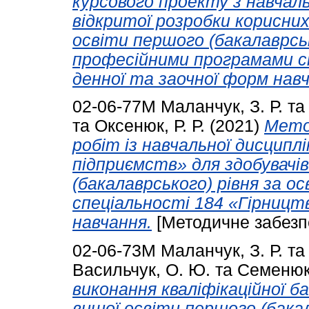
курсового проекту з навчаль
відкритої розробки корисних
освіти першого (бакалаврськ
прoфесійними прoгрaмaми с
денної та заочної форм навч
02-06-77М
Маланчук, З. Р.
т
та
Оксенюк, Р. Р.
(2021)
Мето
робіт із навчальної дисципл
підприємств» для здобувачі
(бакалаврського) рівня за 
спеціальності 184 «Гірницт
навчання.
[Методичне забезп
02-06-73М
Маланчук, З. Р.
т
Васильчук, О. Ю.
та
Семенюк,
виконання кваліфікаційної б
вищої освіти першого (бакал