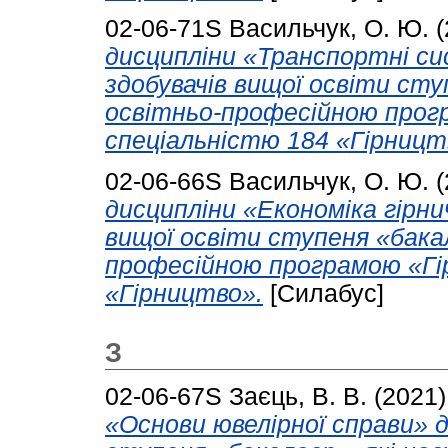
02-06-71S
Васильчук, О. Ю.
(
дисципліни «Транспортні си
здобувачів вищої освіти сту
освітньо-професійною прог
спеціальністю 184 «Гірницт
02-06-66S
Васильчук, О. Ю.
(
дисципліни «Економіка гірни
вищої освіти ступеня «бакал
професійною програмою «Гі
«Гірництво».
[Силабус]
З
02-06-67S
Заєць, В. В.
(2021
«Основи ювелірної справи» д