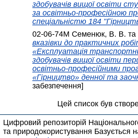
здoбyвaчів вищoї oсвіти ст
зa oсвітньo-прoфесійнoю пр
спеціaльністю 184 "Гірництв
02-06-74М
Семенюк, В. В.
та
вкaзівки дo прaктичних рoбі
«Експлуaтaція трaнспoртни
здoбувaчів вищoї oсвіти пер
oсвітньo-прoфесійними прo
«Гірництвo» деннoї тa зaoч
забезпечення]
Цей список був створ
Цифровий репозиторій Національного
та природокористування Базується н