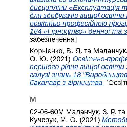
дисципліни «Експлуатація 
для здобувачів вищої освіти
освітньо-професійною прог
184 «Гірництво» денної та 
забезпечення]
Корнієнко, В. Я.
та
Маланчук, 
О. Ю.
(2021)
Освітньо-профе
першого рівня вищої освіти 
галузі знань 18 "Виробництво
бакалавр з гірництва.
[Освіт
М
02-06-60М
Маланчук, З. Р.
т
Кучерук, М. О.
(2021)
Методи