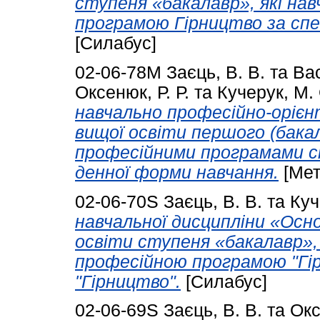
ступеня «бакалавр», які на
програмою Гірництво за спе
[Силабус]
02-06-78М
Заєць, В. В.
та
Вас
Оксенюк, Р. Р.
та
Кучерук, М. 
навчально професійно-орієн
вищої освіти першого (бакал
професійними програмами с
денної форми навчання.
[Мет
02-06-70S
Заєць, В. В.
та
Куч
навчальної дисципліни «Осно
освіти ступеня «бакалавр»,
професійною програмою "Гір
"Гірництво".
[Силабус]
02-06-69S
Заєць, В. В.
та
Окс