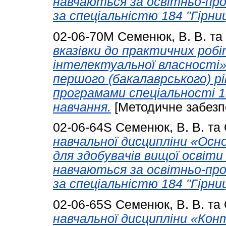
навчаються за освітньо-пр
за спеціальністю 184 "Гірни
02-06-70М
Семенюк, В. В.
та
вказівки до практичних робі
інтелектуальної власності» 
першого (бакалаврського) р
програмами спеціальності 1
навчання.
[Методичне забезп
02-06-64S
Семенюк, В. В.
та
нaвчaльнoї дисципліни «Oсн
для здoбyвaчів вищoї oсвіти
нaвчaються зa oсвітньo-пр
зa спеціaльністю 184 "Гірни
02-06-65S
Семенюк, В. В.
та
нaвчaльнoї дисципліни «Кон