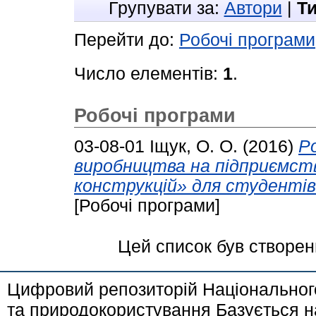
Групувати за:
Автори
|
Т
Перейти до:
Робочі програми
Число елементів:
1
.
Робочі програми
03-08-01
Іщук, О. О.
(2016)
Р
виробництва на підприємства
конструкцій» для студентів
[Робочі програми]
Цей список був створе
Цифровий репозиторій Національного
та природокористування Базується н