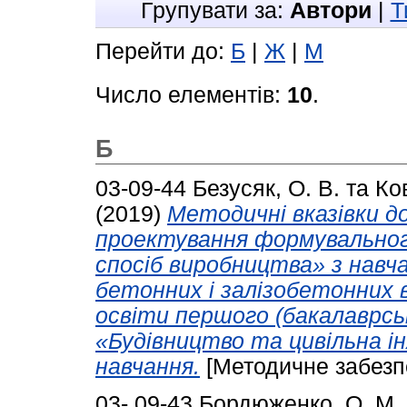
Групувати за:
Автори
|
Т
Перейти до:
Б
|
Ж
|
М
Число елементів:
10
.
Б
03-09-44
Безусяк, О. В.
та
Ков
(2019)
Методичні вказівки д
проектування формувальног
спосіб виробництва» з навча
бетонних і залізобетонних в
освіти першого (бакалаврськ
«Будівництво та цивільна і
навчання.
[Методичне забезп
03- 09-43
Бордюженко, О. М.