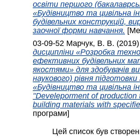
освіти першого (бакалаврськ
«Будівництво та цивільна інж
будівельних конструкцій, вир
заочної форми навчання.
[Ме
03-09-52
Марчук, В. В.
(2019
дисципліни «Розробка техно
ефективних будівельних мат
якостями» для здобувачів в
наукового) рівня підготовки
«Будівництво та цивільна інж
"Develeporment of production t
building materials with specifi
програми]
Цей список був створе