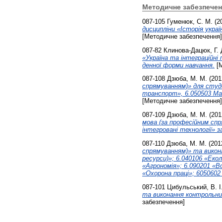
Методичне забезпечен
087-105
Гуменюк, С. М.
(2
дисципліни «Історія укра
[Методичне забезпечення]
087-82
Клинова-Дацюк, Г. 
«Україна та інтеграційні
денної форми навчання.
[М
087-108
Дзюба, М. М.
(201
спрямуванням)» для студе
транспорт», 6.050503 Ма
[Методичне забезпечення]
087-109
Дзюба, М. М.
(201
мова (за професійним сп
інтегровані технології» з
087-110
Дзюба, М. М.
(201
спрямуванням)» та викона
ресурси)»; 6.040106 «Еко
«Агрономія»; 6.090201 «В
«Охорона праці»; 6050602
087-101
Цибульський, В. І
та виконання контрольних
забезпечення]