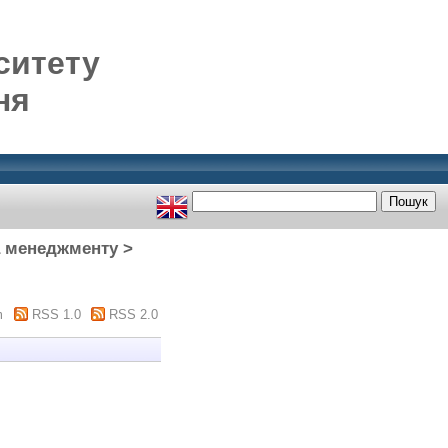
ситету
ня
а менеджменту >
m
RSS 1.0
RSS 2.0