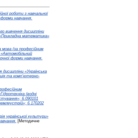
йної роботи з навчальної
ї форми навчання.
о вивчення дисципліни
01 «Прикладна математика»
 мова (за професійним
6 «Автомобільний
очної форми навчання.
 дисципліни «Українська
ція та комп’ютерно-
професійним
ідротехніка (водні
стування»; 6.090101
землеустрій»; 6.170202
ія української культури»
авчання.
[Методичне