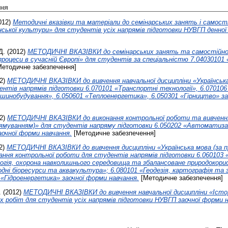
ня
012)
Методичні вказівки та матеріали до семінарських занять і самості
їнської культури» для студентів усіх напрямів підготовки НУВГП денно
Д.
(2012)
МЕТОДИЧНІ ВКАЗІВКИ до семінарських занять та самостійног
 процеси в сучасній Європі» для студентів за спеціальністю 7.040301
етодичне забезпечення]
2)
МЕТОДИЧНІ ВКАЗІВКИ до вивчення навчальної дисципліни «Українська
нтів напрямів підготовки 6.070101 «Транспортні технології», 6.07010
шинобудування», 6.050601 «Теплоенергетика», 6.050301 «Гірництво» за
2)
МЕТОДИЧНІ ВКАЗІВКИ до виконання контрольної роботи та вивчення
рямуванням)» для студентів напряму підготовки 6.050202 «Автоматиза
аочної форми навчання.
[Методичне забезпечення]
2)
МЕТОДИЧНІ ВКАЗІВКИ до вивчення дисципліни «Українська мова (за 
ння контрольної роботи для студентів напрямів підготовки 6.060103 «Г
логія, охорона навколишнього середовища та збалансоване природокори
одні біоресурси та аквакультура»; 6.080101 «Геодезія, картографія та 
 «Гідроенергетика» заочної форми навчання.
[Методичне забезпечення]
.
(2012)
МЕТОДИЧНІ ВКАЗІВКИ до вивчення навчальної дисципліни «Істор
 робіт для студентів усіх напрямів підготовки НУВГП заочної форми н