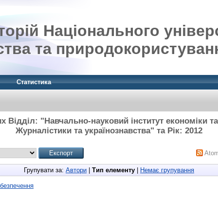
орій Національного універ
ства та природокористуван
Статистика
их Відділ: "Навчально-науковий інститут економіки т
Журналістики та українознавства" та Рік: 2012
Ato
Групувати за:
Автори
|
Тип елементу
|
Немає групування
безпечення