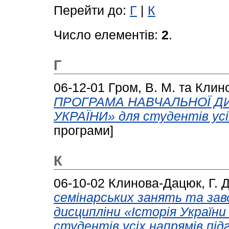
Перейти до:
Г
|
К
Число елементів:
2
.
Г
06-12-01
Гром, В. М.
та
Клино
ПРОГРАМА НАВЧАЛЬНОЇ ДИ
УКРАЇНИ» для студентів ус
програми]
К
06-10-02
Клинова-Дацюк, Г. Д
семінарських занять та зав
дисципліни «Історія України
студентів усіх напрямів пі