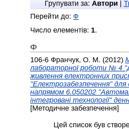
Групувати за:
Автори
|
Т
Перейти до:
Ф
Число елементів:
1
.
Ф
106-6
Франчук, О. М.
(2012)
М
лабораторної роботи № 4 "
живлення електронних прист
"Електрозабезпечення" для 
напрямом 6.050202 "Автома
інтегровані технології" денн
[Методичне забезпечення]
Цей список був створ