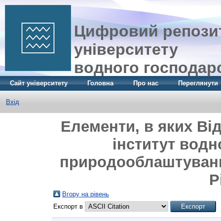
Цифровий репозит
університету
водного господар
Сайт університету
Головна
Про нас
Переглянути
Вхід
Елементи, в яких Ві
інститут водн
природооблаштуванн
Р
Вгору на рівень
Експорт в