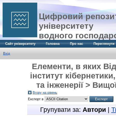
Цифровий репозит
університету
водного господар
Сайт університету
Головна
Про нас
Переглянути
Вхід
Елементи, в яких Ві
інститут кібернетики
та інженерії > Вищо
Вгору на рівень
Експорт в
Групувати за:
Автори
|
Т