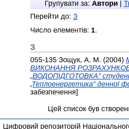
Групувати за:
Автори
|
Т
Перейти до:
З
Число елементів:
1
.
З
055-135
Зощук, А. М.
(2004)
ВИКОНАННЯ РОЗРАХУНКОВ
„ВОДОПІДГОТОВКА” студент
„Теплоенергетика” денної ф
забезпечення]
Цей список був створе
Цифровий репозиторій Національного