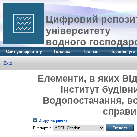
Цифровий репозит
університету
водного господар
Сайт університету
Головна
Про нас
Переглянути
Вхід
Елементи, в яких Ві
інститут будівн
Водопостачання, во
справи"
Вгору на рівень
Експорт в