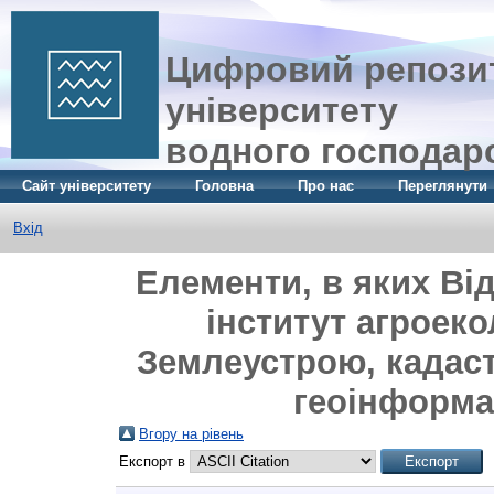
Цифровий репозит
університету
водного господар
Сайт університету
Головна
Про нас
Переглянути
Вхід
Елементи, в яких Ві
інститут агроеко
Землеустрою, кадаст
геоінформат
Вгору на рівень
Експорт в