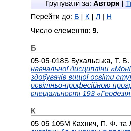
Групувати за:
Автори
|
Т
Перейти до:
Б
|
К
|
Л
|
Н
Число елементів:
9
.
Б
05-05-018S
Бухальська, Т. В.
навчальної дисципліни «Мон
здобувачів вищої освіти сту
освітньо-професійною прог
спеціальності 193 «Геодезі
К
05-05-105М
Кахнич, П. Ф.
та