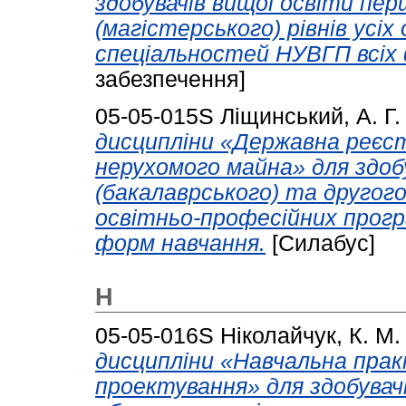
здобувачів вищої освіти пер
(магістерського) рівнів усі
спеціальностей НУВГП всіх
забезпечення]
05-05-015S
Ліщинський, А. Г.
дисципліни «Державна реєст
нерухомого майна» для здоб
(бакалаврського) та другого 
освітньо-професійних прог
форм навчання.
[Силабус]
Н
05-05-016S
Ніколайчук, К. М.
дисципліни «Навчальна прак
проектування» для здобувач