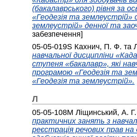
(бакалаврського) рівня за 
«Геодезія та землеустрій» 
землеустрій» денної та зао
забезпечення]
05-05-019S
Кахнич, П. Ф.
та
навчальної дисципліни «Када
ступеня «бакалавр», які на
програмою «Геодезія та зем
«Геодезія та землеустрій».
Л
05-05-108М
Ліщинський, А. Г.
практичних занять з навчал
реєстрація речових прав на