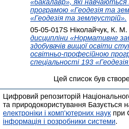
«бакалавр», які навчаються
програмою «Геодезія та зем
«Геодезія та землеустрій».
05-05-017S
Ніколайчук, К. М.
дисципліни «Нормативне за
здобувачів вищої освіти сту
освітньо-професійною прог
спеціальності 193 «Геодезі
Цей список був створ
Цифровий репозиторій Національного
та природокористування Базується н
електроніки і комп'ютерних наук
при 
інформація і розробники системи
.