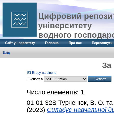
Цифровий репозит
університету
водного господар
Сайт університету
Головна
Про нас
Переглянути
Вхід
За
Вгору на рівень
Експорт в
Число елементів:
1
.
01-01-32S
Турченюк, В. О.
т
(2023)
Силабус навчальної д