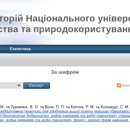
орій Національного універ
ства та природокористуван
Статистика
За шифром
Ato
 М.
та
Турченюк, В. О.
та
Волк, П. П.
та
Коптюк, Р. М.
та
Козішкурт, С. М.
ереддипломної практики для здобувачів вищої освіти першого (бакалаврсь
ідротехнічне будівництво, водна інженерія та водні технології» спеціа
о, водна інженерія та водні технології» денної і заочної форм навчання.