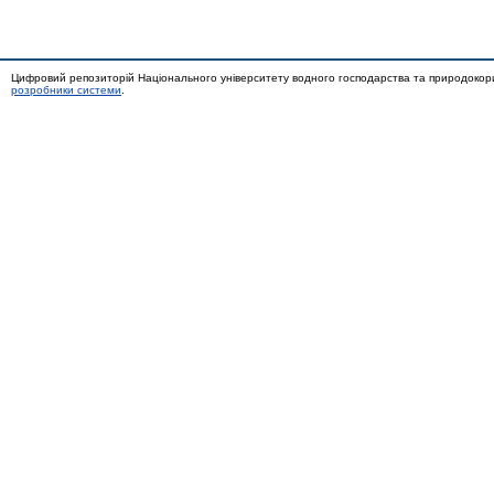
Цифровий репозиторій Національного університету водного господарства та природокор
розробники системи
.