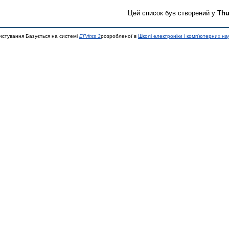
Цей список був створений у
Thu
истування Базується на системі
EPrints 3
розробленої в
Школі електроніки і комп'ютерних на