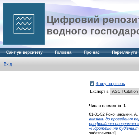
Цифровий репозит
водного господар
Сайт університету
Головна
Про нас
Переглянути
Вхід
Вгору на рівень
Експорт в
Число елементів:
1
.
01-01-52
Рокочинський, А.
вказівки до проведення п
професійною програмою «Г
«Гідротехнічне будівництв
забезпечення]