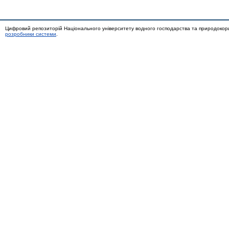
Цифровий репозиторій Національного університету водного господарства та природокор
розробники системи
.