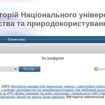
орій Національного універ
ства та природокористуван
Статистика
За шифром
Ato
.
(2021)
Методичні вказівки для практичних занять і самостійної роботи
 у водному господарстві та природокористуванні» для здобувачів вищо
я за ОПП «Водна інженерія та водні технології» спеціальності 194 «Гід
технології» денної та заочної форм навчання.
[Методичне забезпечення]