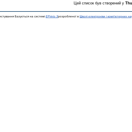
Цей список був створений у
Thu
истування Базується на системі
EPrints 3
розробленої в
Школі електроніки і комп'ютерних на