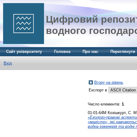
Цифровий репозит
водного господар
Сайт університету
Головна
Про нас
Переглянути
Вхід
Вгору на рівень
Експорт в
Число елементів:
1
.
01-01-64М
Козішкурт, С. М
«Еколого-правові аспекти
«магістр», які навчаютьс
водна інженерія та водні 