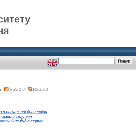
ситету
ня
m
RSS 1.0
RSS 2.0
 з навчальної дисципліни
ї освіти ступеня
ротехнічне будівництво,