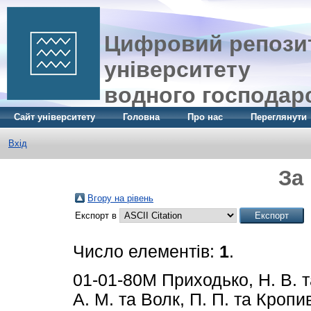
Цифровий репозит
університету
водного господар
Сайт університету
Головна
Про нас
Переглянути
Вхід
За
Вгору на рівень
Експорт в
Число елементів:
1
.
01-01-80M
Приходько, Н. В.
т
А. М.
та
Волк, П. П.
та
Кропив