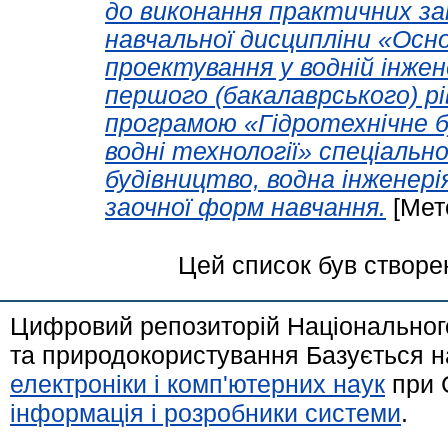
до виконання практичних за
навчальної дисципліни «Ос
проектування у водній інжене
першого (бакалаврського) р
програмою «Гідротехнічне б
водні технології» спеціальн
будівництво, водна інженері
заочної форм навчання.
[Мет
Цей список був створе
Цифровий репозиторій Національного
та природокористування Базується н
електроніки і комп'ютерних наук
при 
інформація і розробники системи
.