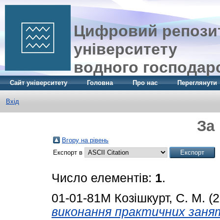
Цифровий репозит
університету
водного господар
Сайт університету
Головна
Про нас
Переглянути
Вхід
За
Вгору на рівень
Експорт в
Число елементів:
1
.
01-01-81М
Козішкурт, С. М.
(2
виконання практичних занят