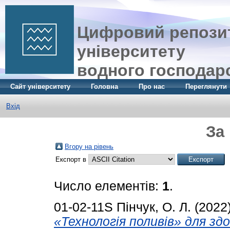
Цифровий репозит
університету
водного господар
Сайт університету
Головна
Про нас
Переглянути
Вхід
За
Вгору на рівень
Експорт в
Число елементів:
1
.
01-02-11S
Пінчук, О. Л.
(2022
«Технологія поливів» для зд