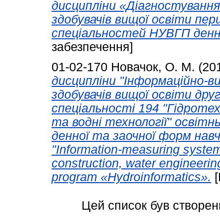
дисципліни «Діагностування
здобувачів вищої освіти пер
спеціальностей НУВГП денн
забезпечення]
01-02-170
Новачок, О. М.
(20
дисципліни "Інформаційно-в
здобувачів вищої освіти друг
спеціальності 194 "Гідротех
та водні технології" освітн
денної та заочної форм навча
"Information-measuring system
construction, water engineeri
program «Hydroinformatics».
[
Цей список був створе