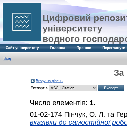
Цифровий репозит
університету
водного господар
Сайт університету
Головна
Про нас
Переглянути
Вхід
За
Вгору на рівень
Експорт в
Число елементів:
1
.
01-02-174
Пінчук, О. Л.
та
Гер
вказівки до самостійної ро