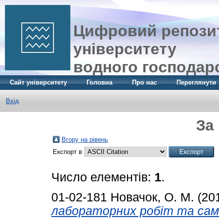
Цифровий репозит
університету
водного господар
Сайт університету
Головна
Про нас
Переглянути
Вхід
За
Вгору на рівень
Експорт в
Число елементів:
1
.
01-02-181
Новачок, О. М.
(20
лабораторних робіт та само