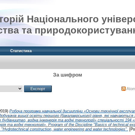
орій Національного універ
ства та природокористуван
Статистика
За шифром
Ato
2019)
Робоча програма навчальної дисципліни «Основи технічної експлуа
обувачів вищої освіти першого (бакалаврського) рівня, які навчаються
 будівництво, водна інженерія та водні технології» спеціальності 194 
я та водні технології». Program of the Discipline "Basics of technical expl
"Hydrotechnical construction, water engineering and water technologies".
[Ро