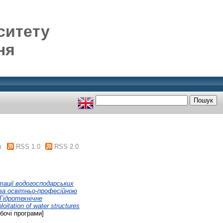
ситету
ня
m
RSS 1.0
RSS 2.0
тації водогосподарських
 за освітньо-професійною
«Гідротехнічне
oitation of water structures
бочі програми]