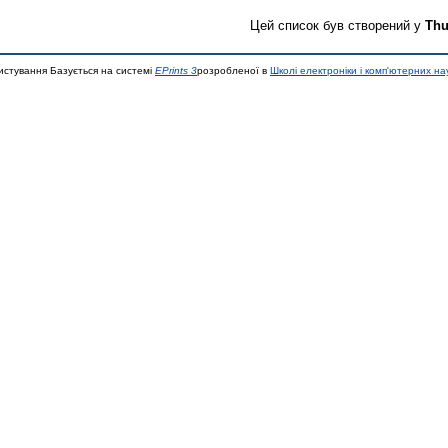
Цей список був створений у
Thu
истування Базується на системі
EPrints 3
розробленої в
Школі електроніки і комп'ютерних на