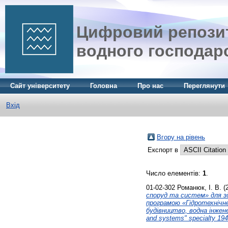
Цифровий репозит
водного господар
Сайт університету
Головна
Про нас
Переглянути
Вхід
Вгору на рівень
Експорт в
Число елементів:
1
.
01-02-302
Романюк, І. В.
(
споруд та систем» для зд
програмою «Гідротехнічне
будівництво, водна інженері
and systems" specialty 194 