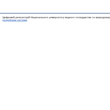
Цифровий репозиторій Національного університету водного господарства та природокор
розробники системи
.