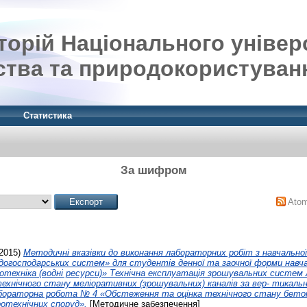
орій Національного універ
ства та природокористуван
Статистика
За шифром
Ato
2015)
Методичні вказівки до виконання лабораторних робіт з навчально
одогосподарських систем» для студентів денної та заочної форми навч
ротехніка (водні ресурси)» Технічна експлуатація зрошувальних систе
ехнічного стану меліоративних (зрошувальних) каналів за вер- тикал
ораторна робота № 4 «Обстеження та оцінка технічного стану бетон
ротехнічних споруд».
[Методичне забезпечення]