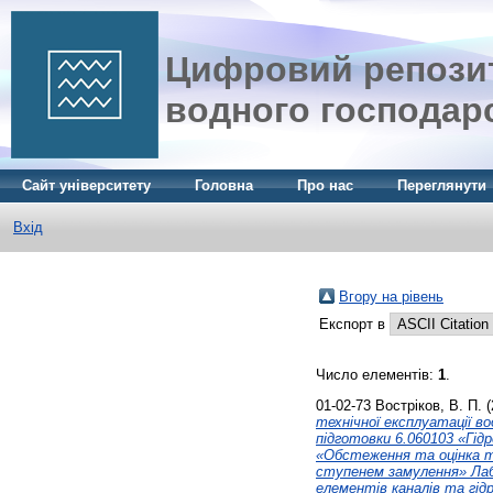
Цифровий репозит
водного господар
Сайт університету
Головна
Про нас
Переглянути
Вхід
Вгору на рівень
Експорт в
Число елементів:
1
.
01-02-73
Востріков, В. П.
(
технічної експлуатації в
підготовки 6.060103 «Гід
«Обстеження та оцінка т
ступенем замулення» Лаб
елементів каналів та гід