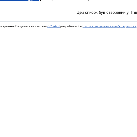
Цей список був створений у
Thu
истування Базується на системі
EPrints 3
розробленої в
Школі електроніки і комп'ютерних на