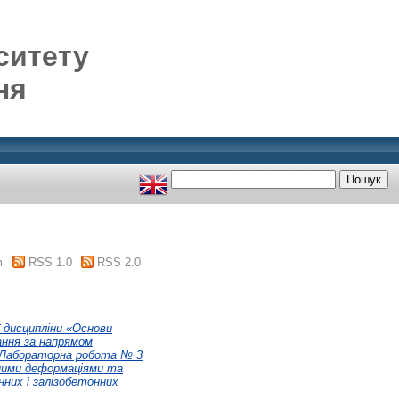
ситету
ня
m
RSS 1.0
RSS 2.0
ї дисципліни «Основи
ання за напрямом
м Лабораторна робота № 3
ьними деформаціями та
них і залізобетонних