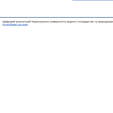
Цифровий репозиторій Національного університету водного господарства та природокор
розробники системи
.