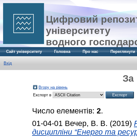
Цифровий репозит
університету
водного господар
Сайт університету
Головна
Про нас
Переглянути
Вхід
За
Вгору на рівень
Експорт в
Число елементів:
2
.
01-04-01
Вечер, В. В.
(2019)
дисципліни “Енерго та ресу