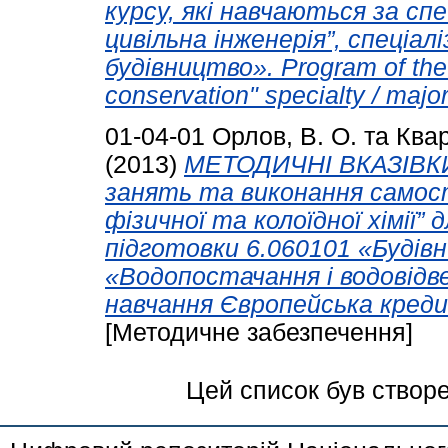
курсу, які навчаються за сп
цивільна інженерія”, спеціал
будівництво». Program of the 
conservation" specialty / major 
01-04-01
Орлов, В. О.
та
Квар
(2013)
МЕТОДИЧНІ ВКАЗІВКИ
занять та виконання самост
фізичної та колоїдної хімії”
підготовки 6.060101 «Будів
«Водопостачання і водовідв
навчання Європейська кре
[Методичне забезпечення]
Цей список був створ