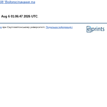
08 “Водопостачання та
 Aug 6 01:06:47 2026 UTC
.
ук
при Саутгемптонському університеті.
Подальша інформація і