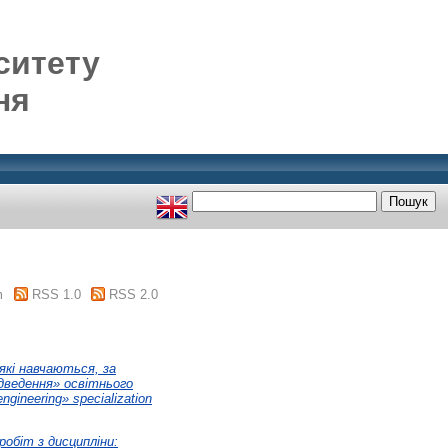
ситету
ня
m
RSS 1.0
RSS 2.0
які навчаються, за
ідведення» освітнього
ngineering» specialization
обіт з дисципліни: