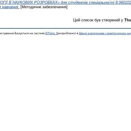
ІЇ В НАУКОВИХ РОЗРОБКАХ» для студентів спеціальності 8.060101
м навчання.
[Методичне забезпечення]
Цей список був створений у
Thu
истування Базується на системі
EPrints 3
розробленої в
Школі електроніки і комп'ютерних на