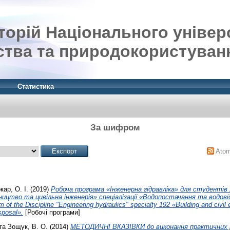
орій Національного універ
ства та природокористуван
Статистика
За шифром
Ato
кар, О. І.
(2019)
Робоча програма «Інженерна гідравліка» для студентів 
ництво та цивільна інженерія» спеціалізації «Водопостачання та водов
f the Discipline "Engineering hydraulics" specialty 192 «Building and civil e
sposal».
[Робочі програми]
та
Зощук, В. О.
(2014)
МЕТОДИЧНІ ВКАЗІВКИ до виконання практичних р