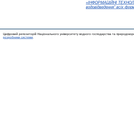
«ІНФОРМАЦІЙНІ ТЕХНОЛОГ
водовідведення” всіх фор
Цифровий репозиторій Національного університету водного господарства та природокор
розробники системи
.