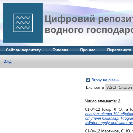
Цифровий репозит
водного господар
Сайт університету
Головна
Про нас
Переглянути
Вхід
Вгору на рівень
Експорт в
Число елементів:
2
.
01-04-12
Токар, Л. О.
та
То
спеціальністю 192 «Будів
ступеня бакалавр. Program o
«Water supply and water di
01-04-12
Мартинов, С. Ю.