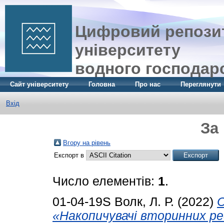
Цифровий репозит
університету
водного господар
Сайт університету
Головна
Про нас
Переглянути
Вхід
За
Вгору на рівень
Експорт в
Число елементів:
1
.
01-04-19S
Волк, Л. Р.
(2022)
С
«Накопичувачі вторинних рес