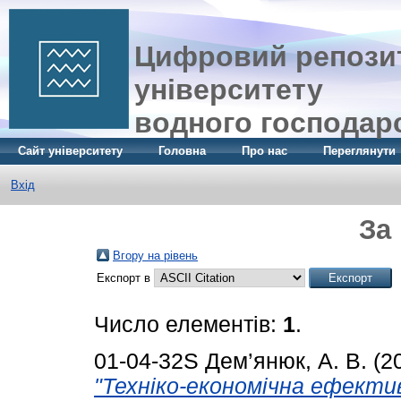
Цифровий репозит
університету
водного господар
Сайт університету
Головна
Про нас
Переглянути
Вхід
За
Вгору на рівень
Експорт в
Число елементів:
1
.
01-04-32S
Дем’янюк, А. В.
(2
"Техніко-економічна ефектив