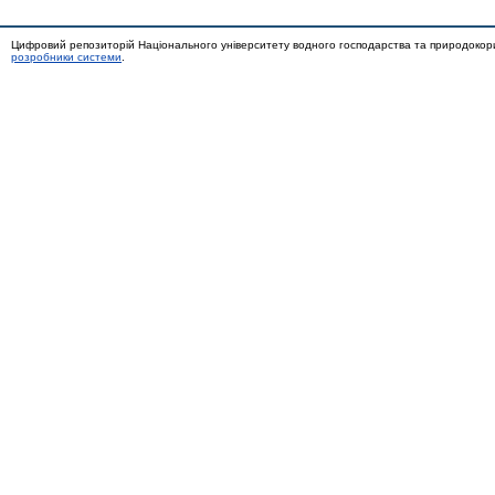
Цифровий репозиторій Національного університету водного господарства та природокор
розробники системи
.