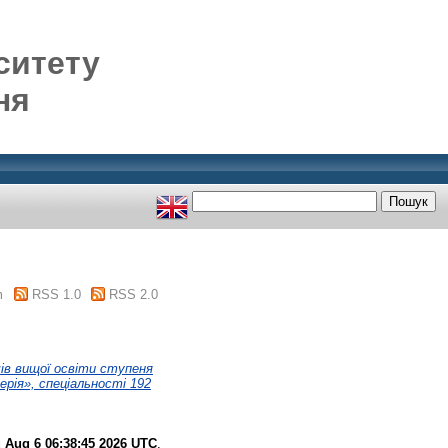
ситету
ня
m
RSS 1.0
RSS 2.0
чів вищої освіти ступеня
рія», спеціальності 192
 Aug 6 06:38:45 2026 UTC
.