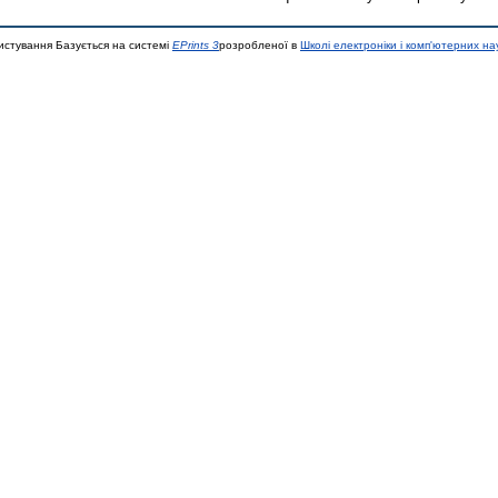
истування Базується на системі
EPrints 3
розробленої в
Школі електроніки і комп'ютерних на