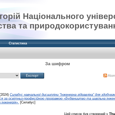
орій Національного універ
ства та природокористуван
Статистика
За шифром
Ato
(2024)
Силабус навчальної дисципліни “Інженерна гідравліка” для здобува
ся за освітньо-професійною програмою «Будівництво та цивільна інжене
 інженерія».
[Силабус]
Цей список був створений у
Thu