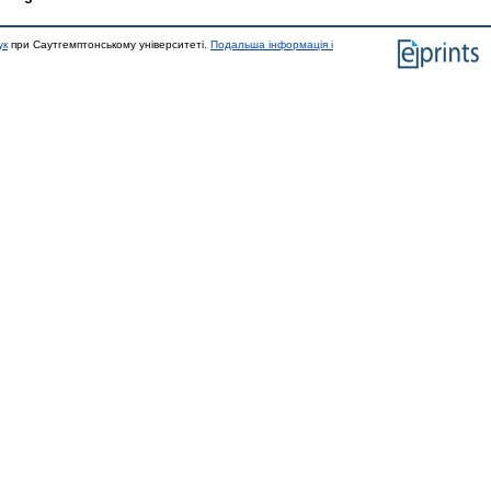
ук
при Саутгемптонському університеті.
Подальша інформація і