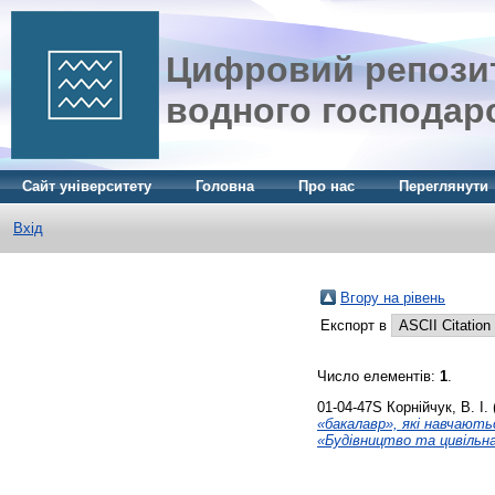
Цифровий репозит
водного господар
Сайт університету
Головна
Про нас
Переглянути
Вхід
Вгору на рівень
Експорт в
Число елементів:
1
.
01-04-47S
Корнійчук, В. І.
«бакалавр», які навчають
«Будівництво та цивільна