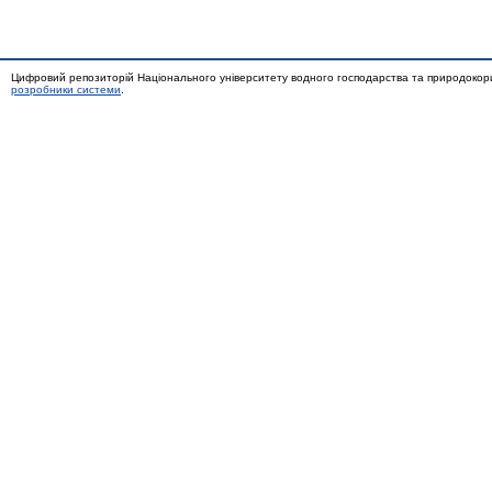
Цифровий репозиторій Національного університету водного господарства та природокор
розробники системи
.