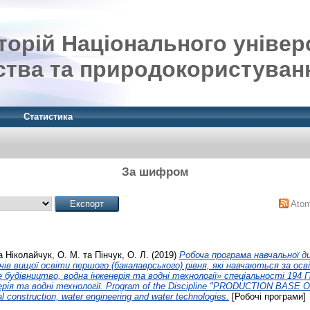
орій Національного універ
ства та природокористуван
Статистика
За шифром
Ato
а
Ніколайчук, О. М.
та
Пінчук, О. Л.
(2019)
Робоча програма навчальної д
чів вищої освіти першого (бакалаврського) рівня, які навчаються за ос
 будівництво, водна інженерія та водні технології» спеціальності 194 
ерія та водні технології. Program of the Discipline "PRODUCTION BAS
l construction, water engineering and water technologies.
[Робочі програми]