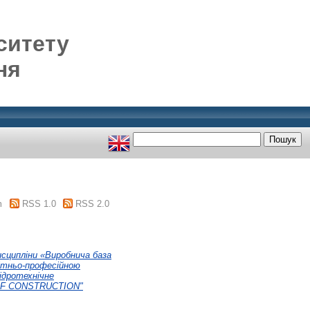
ситету
ня
m
RSS 1.0
RSS 2.0
исципліни «Виробнича база
вітньо-професійною
Гідротехнічне
E OF CONSTRUCTION"