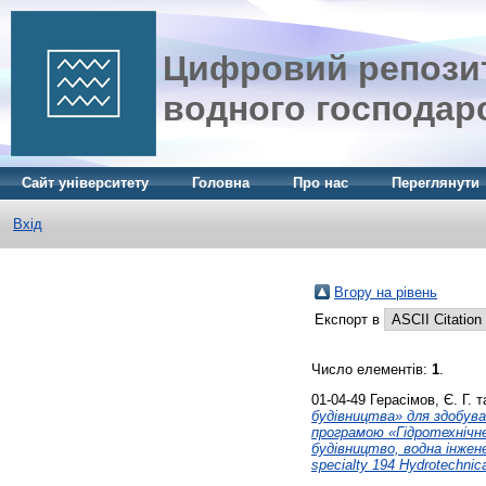
Цифровий репозит
водного господар
Сайт університету
Головна
Про нас
Переглянути
Вхід
Вгору на рівень
Експорт в
Число елементів:
1
.
01-04-49
Герасімов, Є. Г.
т
будівництва» для здобува
програмою «Гідротехнічне
будівництво, водна інжен
specialty 194 Hydrotechnica