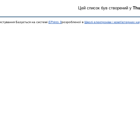
Цей список був створений у
Thu
истування Базується на системі
EPrints 3
розробленої в
Школі електроніки і комп'ютерних на