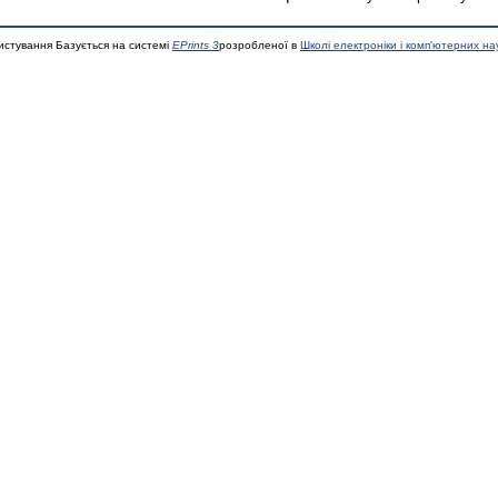
истування Базується на системі
EPrints 3
розробленої в
Школі електроніки і комп'ютерних на