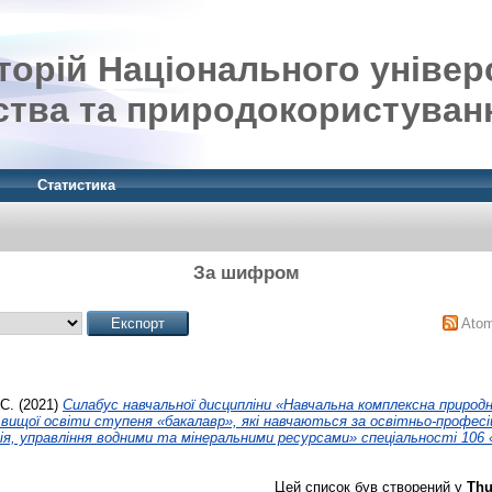
орій Національного універ
ства та природокористуван
Статистика
За шифром
Ato
С.
(2021)
Силабус навчальної дисципліни «Навчальна комплексна природ
 вищої освіти ступеня «бакалавр», які навчаються за освітньо-профес
я, управління водними та мінеральними ресурсами» спеціальності 106 
Цей список був створений у
Thu