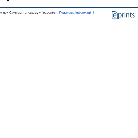
ук
при Саутгемптонському університеті.
Подальша інформація і