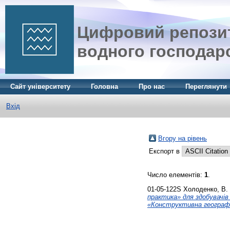
Цифровий репозит
водного господар
Сайт університету
Головна
Про нас
Переглянути
Вхід
Вгору на рівень
Експорт в
Число елементів:
1
.
01-05-122S
Холоденко, В. 
практика» для здобувачів
«Конструктивна географі