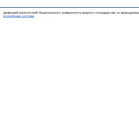
Цифровий репозиторій Національного університету водного господарства та природокор
розробники системи
.