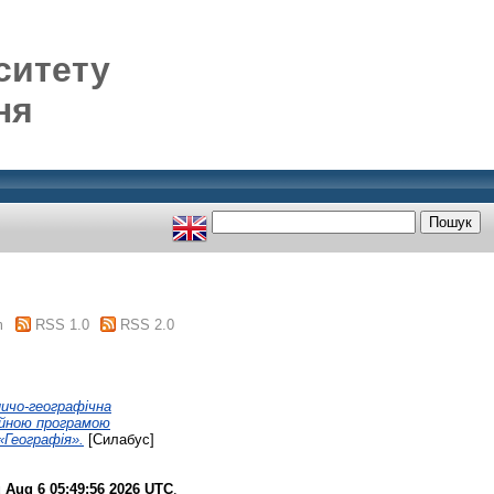
ситету
ня
m
RSS 1.0
RSS 2.0
ничо-географічна
ійною програмою
«Географія».
[Силабус]
 Aug 6 05:49:56 2026 UTC
.