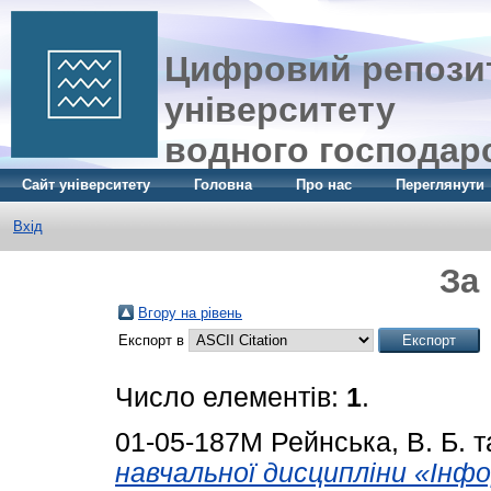
Цифровий репозит
університету
водного господар
Сайт університету
Головна
Про нас
Переглянути
Вхід
За
Вгору на рівень
Експорт в
Число елементів:
1
.
01-05-187М
Рейнська, В. Б.
т
навчальної дисципліни «Інф