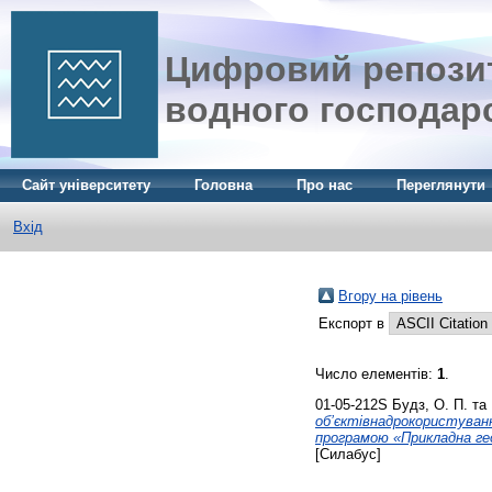
Цифровий репозит
водного господар
Сайт університету
Головна
Про нас
Переглянути
Вхід
Вгору на рівень
Експорт в
Число елементів:
1
.
01-05-212S
Будз, О. П.
та
об’єктівнадрокористуванн
програмою «Прикладна гео
[Силабус]