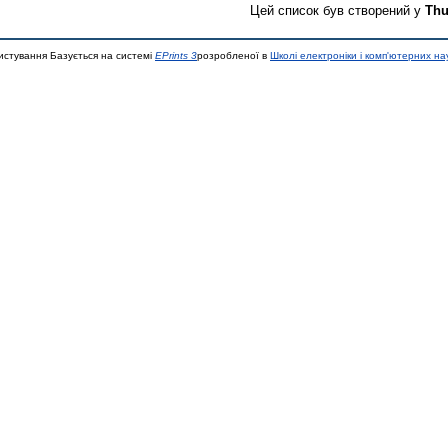
Цей список був створений у
Thu
истування Базується на системі
EPrints 3
розробленої в
Школі електроніки і комп'ютерних на