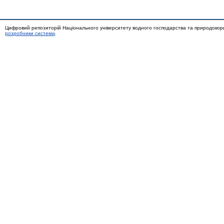
Цифровий репозиторій Національного університету водного господарства та природокор
розробники системи
.