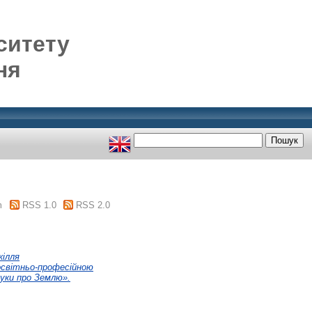
ситету
ня
m
RSS 1.0
RSS 2.0
кілля
аосвітньо-професійною
ауки про Землю».