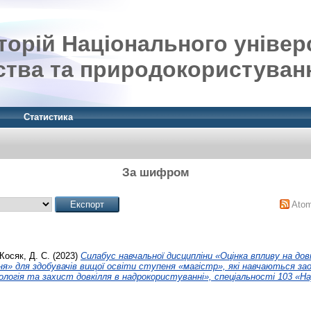
орій Національного універ
ства та природокористуван
Статистика
За шифром
Ato
Косяк, Д. С.
(2023)
Силабус навчальної дисципліни «Оцінка впливу на дов
я» для здобувачів вищої освіти ступеня «магістр», які навчаються з
логія та захист довкілля в надрокористуванні», спеціальності 103 «Н