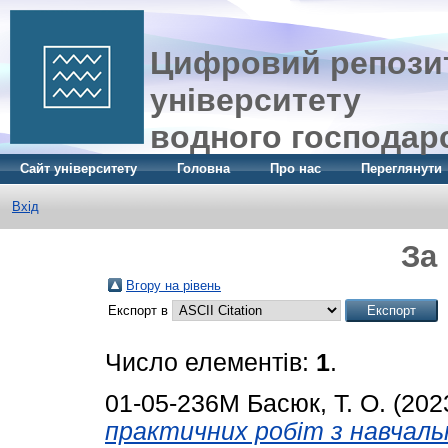
Цифровий репозит
університету
водного господар
Сайт університету
Головна
Про нас
Переглянути
Вхід
За
Вгору на рівень
Експорт в
Число елементів:
1
.
01-05-236М
Басюк, Т. О.
(202
практичних робіт з навчаль