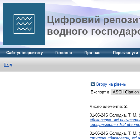
Цифровий репозит
водного господар
Сайт університету
Головна
Про нас
Переглянути
Вхід
Вгору на рівень
Експорт в
Число елементів:
2
.
01-05-24S
Солодка, Т. М.
(
«бакалавр», які навчають
спеціальністю 162 «Біотех
01-05-24S
Солодка, Т. М.
(
ступеня «бакалавр», які 