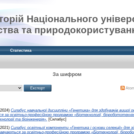
орій Національного універ
ства та природокористуван
Статистика
За шифром
Ato
2024)
Силабус навчальної дисципліни «Генетика» для здобувачів вищої 
ся за освітньо-професійною програмою «Біотехнології, біоробототехнік
нології та біоінженерія».
[Силабус]
2021)
Силабус освітньої компоненти «Генетика і основи селекції» для з
навчаються за освітньо-професійною програмою «Біотехнології, біороб