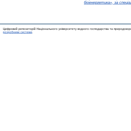
біоенергетика», за спеціа
Цифровий репозиторій Національного університету водного господарства та природокор
розробники системи
.