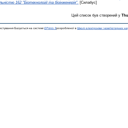
льністю 162 "Біотехнології та біоінженерія".
[Силабус]
Цей список був створений у
Thu
истування Базується на системі
EPrints 3
розробленої в
Школі електроніки і комп'ютерних на