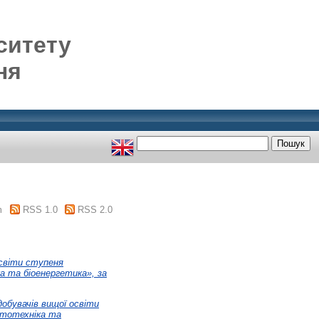
ситету
ня
m
RSS 1.0
RSS 2.0
освіти ступеня
а та біоенергетика», за
добувачів вищої освіти
ототехніка та