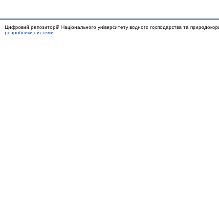
Цифровий репозиторій Національного університету водного господарства та природокор
розробники системи
.