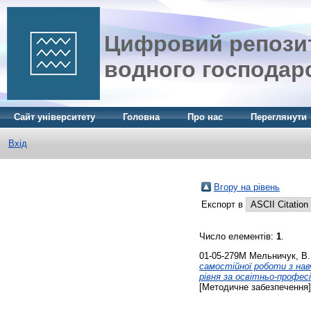
Цифровий репозит
водного господар
Сайт університету
Головна
Про нас
Переглянути
Вхід
Вгору на рівень
Експорт в
Число елементів:
1
.
01-05-279М
Мельничук, В. 
самостійної роботи з нав
рівня за освітньо-профес
[Методичне забезпечення]