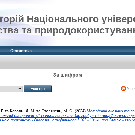
орій Національного універ
ства та природокористуван
Статистика
За шифром
Ato
Г.
та
Коваль, Д. М.
та
Столярець, М. О.
(2024)
Методичні вказівки та за
чальної дисципліни «Загальна геологія» для здобувачів вищої освіти пер
ійною програмою «Геологія» спеціальності 103 «Науки про Землю» заочн