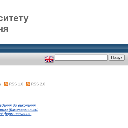
ситету
ня
m
RSS 1.0
RSS 2.0
вдання до виконання
шого (бакалаврського)
ої форм навчання.