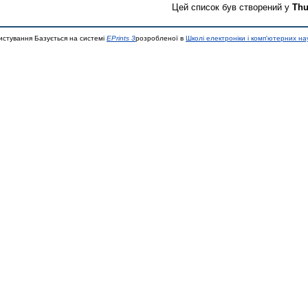
Цей список був створений у
Thu
истування Базується на системі
EPrints 3
розробленої в
Школі електроніки і комп'ютерних на