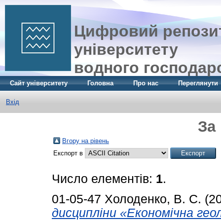
Цифровий репозит
університету
водного господар
Сайт університету
Головна
Про нас
Переглянути
Вхід
За
Вгору на рівень
Експорт в
Число елементів:
1
.
01-05-47
Холоденко, В. С.
(2
дисципліни «Економічна геол