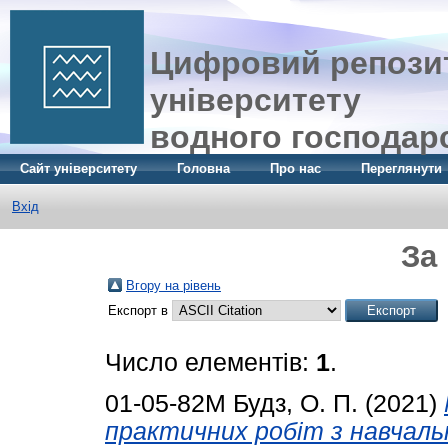
Цифровий репозит
університету
водного господар
Сайт університету
Головна
Про нас
Переглянути
Вхід
За
Вгору на рівень
Експорт в
Число елементів:
1
.
01-05-82М
Будз, О. П.
(2021)
практичних робіт з навчаль