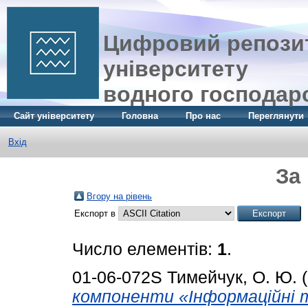
Цифровий репозит
університету
водного господар
Сайт університету
Головна
Про нас
Переглянути
Вхід
За
Вгору на рівень
Експорт в
Число елементів:
1
.
01-06-072S
Тимейчук, О. Ю.
(
компоненти «Інформаційні т