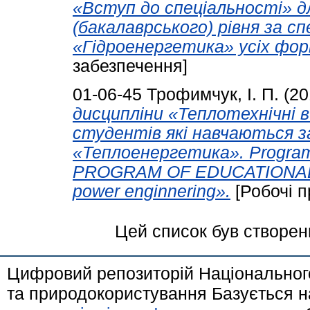
«Вступ до спеціальності» д
(бакалаврського) рівня за с
«Гідроенергетика» усіх фор
забезпечення]
01-06-45
Трофимчук, І. П.
(20
дисципліни «Теплотехнічні 
студентів які навчаються з
«Теплоенергетика». Program
PROGRAM OF EDUCATIONAL D
power enginnering».
[Робочі п
Цей список був створе
Цифровий репозиторій Національного
та природокористування Базується н