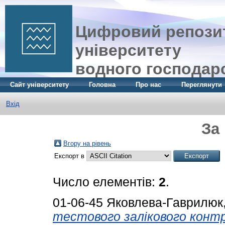
Цифровий репозит
університету
водного господар
Сайт університету
Головна
Про нас
Переглянути
Вхід
За
Вгору на рівень
Експорт в
Число елементів:
2
.
01-06-45
Яковлева-Гаврилюк,
тестового залікового контр