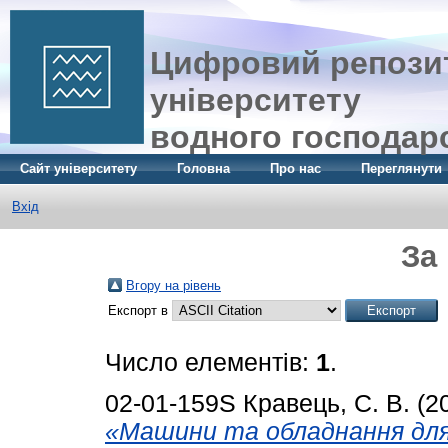
Цифровий репозит
університету
водного господар
Сайт університету
Головна
Про нас
Переглянути
Вхід
За
Вгору на рівень
Експорт в
Число елементів:
1
.
02-01-159S
Кравець, С. В.
(2
«Машини та обладнання для