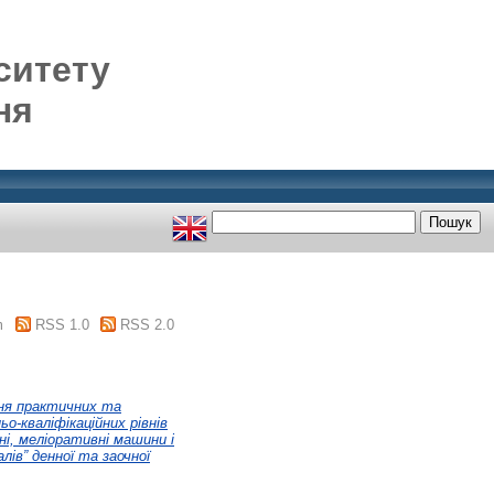
ситету
ня
m
RSS 1.0
RSS 2.0
ння практичних та
о-кваліфікаційних рівнів
ні, меліоративні машини і
ів” денної та заочної