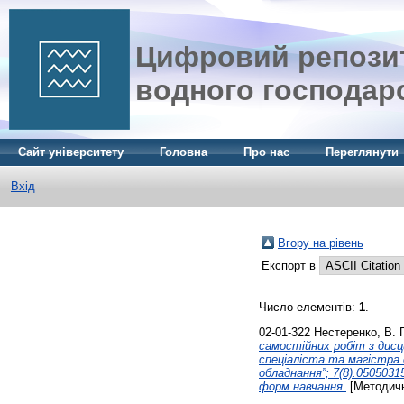
Цифровий репозит
водного господар
Сайт університету
Головна
Про нас
Переглянути
Вхід
Вгору на рівень
Експорт в
Число елементів:
1
.
02-01-322
Нестеренко, В. 
самостійних робіт з дисц
спеціаліста та магістра 
обладнання”; 7(8).050503
форм навчання.
[Методичн