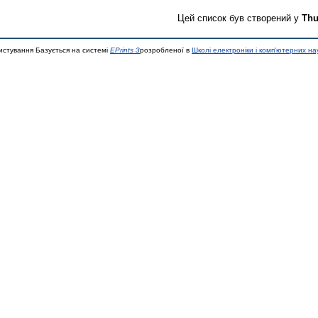
Цей список був створений у
Thu
истування Базується на системі
EPrints 3
розробленої в
Школі електроніки і комп'ютерних на