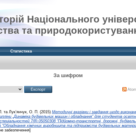
орій Національного універ
ства та природокористуван
Статистика
За шифром
Ato
П.
та
Лук’янчук, О. П.
(2015)
Методичні вказівки і завдання щодо викона
ипліни „Динаміка будівельних машин і обладнання” для студентів освітнь
спеціальностей 7(8).05050308 “Підйомно-транспортні, дорожні, будівель
15 “Обладнання хімічних виробництв та підприємств будівельних матеріал
е забезпечення]