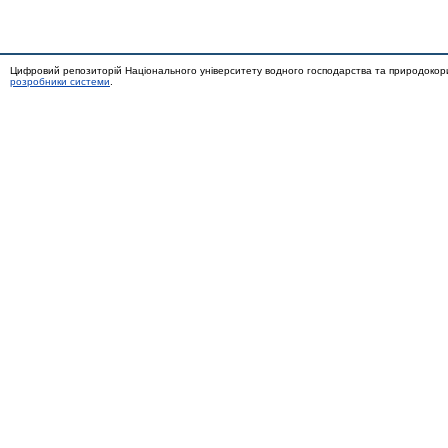
Цифровий репозиторій Національного університету водного господарства та природокор
розробники системи
.