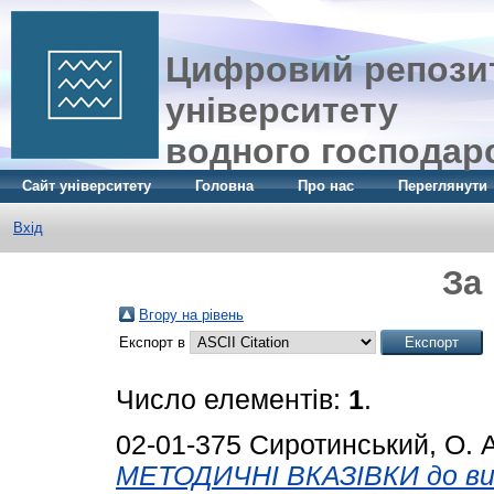
Цифровий репозит
університету
водного господар
Сайт університету
Головна
Про нас
Переглянути
Вхід
За
Вгору на рівень
Експорт в
Число елементів:
1
.
02-01-375
Сиротинський, О. А
МЕТОДИЧНІ ВКАЗІВКИ до ви