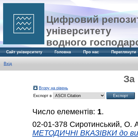
Цифровий репозит
університету
водного господар
Сайт університету
Головна
Про нас
Переглянути
Вхід
За
Вгору на рівень
Експорт в
Число елементів:
1
.
02-01-378
Сиротинський, О. А
МЕТОДИЧНІ ВКАЗІВКИ до ви