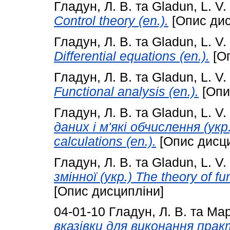
Гладун, Л. В.
та
Gladun, L. V.
Control theory (en.).
[Опис дис
Гладун, Л. В.
та
Gladun, L. V.
Differential equations (en.).
[Оп
Гладун, Л. В.
та
Gladun, L. V.
Functional analysis (en.).
[Опи
Гладун, Л. В.
та
Gladun, L. V.
даних і м'які обчислення (укр.)
calculations (en.).
[Опис дисци
Гладун, Л. В.
та
Gladun, L. V.
змінної (укр.) The theory of fu
[Опис дисципліни]
04-01-10
Гладун, Л. В.
та
Мар
вказівки для виконання прак