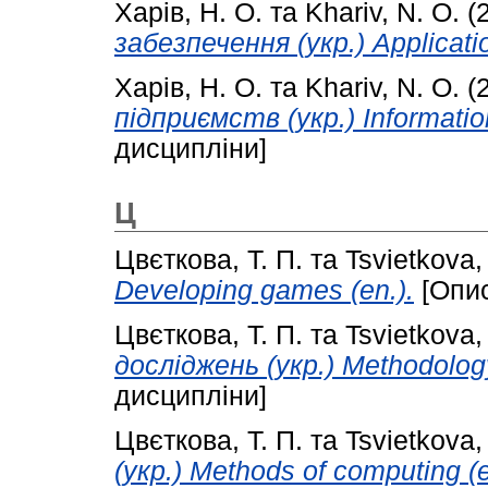
Харів, Н. О.
та
Khariv, N. O.
(
забезпечення (укр.) Applicatio
Харів, Н. О.
та
Khariv, N. O.
(
підприємств (укр.) Information
дисципліни]
Ц
Цвєткова, Т. П.
та
Tsvietkova, 
Developing games (en.).
[Опис
Цвєткова, Т. П.
та
Tsvietkova, 
досліджень (укр.) Methodology 
дисципліни]
Цвєткова, Т. П.
та
Tsvietkova, 
(укр.) Methods of computing (e