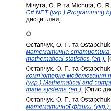
Мічута, О. Р.
та
Michuta, O. R
С#.NET (укр.) Programming by
дисципліни]
О
Остапчук, О. П.
та
Ostapchuk,
математична статистика (ук
mathematical statistics (en.).
[
Остапчук, О. П.
та
Ostapchuk,
комп'ютерне моделювання п
(укр.) Mathematical and compu
made systems (en.).
[Опис ди
Остапчук, О. П.
та
Ostapchuk,
математичної фізики (укр.) 