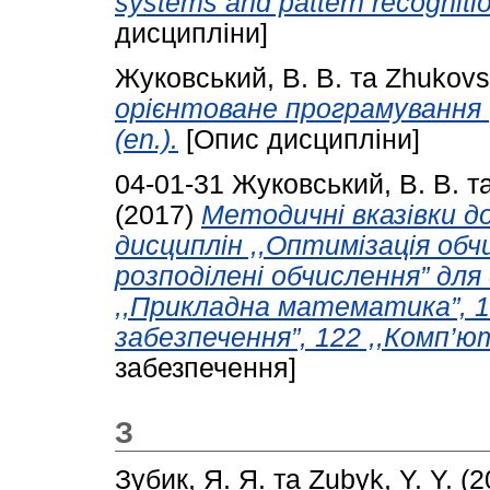
systems and pattern recognition (
дисципліни]
Жуковський, В. В.
та
Zhukovsk
орієнтоване програмування (
(en.).
[Опис дисципліни]
04-01-31
Жуковський, В. В.
т
(2017)
Методичні вказівки д
дисциплін ,,Оптимізація обч
розподілені обчислення” дл
,,Прикладна математика”, 1
забезпечення”, 122 ,,Комп’ют
забезпечення]
З
Зубик, Я. Я.
та
Zubyk, Y. Y.
(2