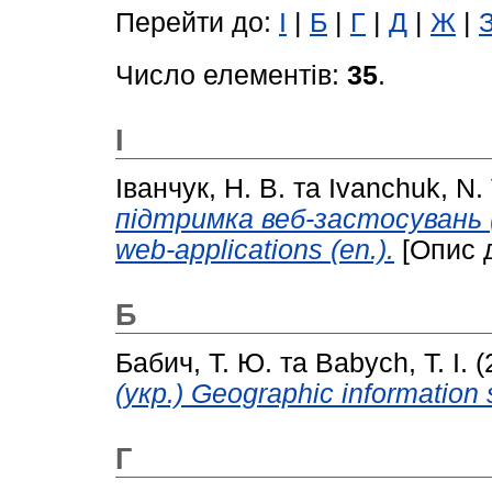
Перейти до:
І
|
Б
|
Г
|
Д
|
Ж
|
Число елементів:
35
.
І
Іванчук, Н. В.
та
Ivanchuk, N. 
підтримка веб-застосувань (
web-applications (en.).
[Опис 
Б
Бабич, Т. Ю.
та
Babych, T. I.
(
(укр.) Geographic information 
Г