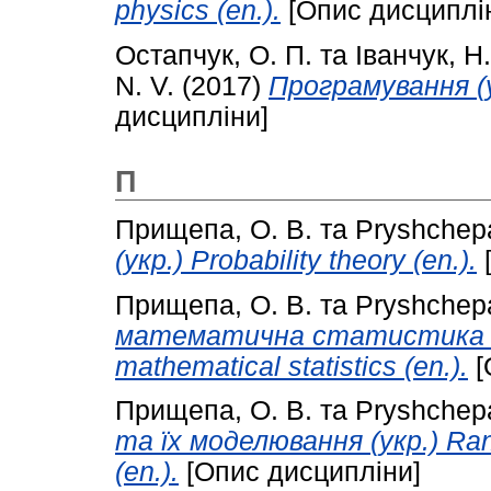
physics (en.).
[Опис дисциплі
Остапчук, О. П.
та
Іванчук, Н.
N. V.
(2017)
Програмування (у
дисципліни]
П
Прищепа, О. В.
та
Pryshchepa
(укр.) Probability theory (en.).
[
Прищепа, О. В.
та
Pryshchepa
математична статистика (укр
mathematical statistics (en.).
[
Прищепа, О. В.
та
Pryshchepa
та їх моделювання (укр.) Ran
(en.).
[Опис дисципліни]