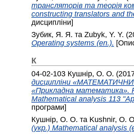
трансляторів та теорія комп
constructing translators and th
дисципліни]
Зубик, Я. Я.
та
Zubyk, Y. Y.
(2
Operating systems (en.).
[Опис
К
04-02-103
Кушнір, О. О.
(201
дисципліни «МАТЕМАТИЧНИЙ
«Прикладна математика». Pro
Mathematical analysis 113 "Ap
програми]
Кушнір, О. О.
та
Kushnir, O. O
(укр.) Mathematical analysis (e