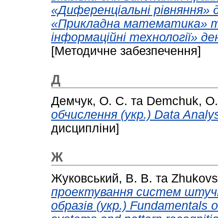
«Диференціальні рівняння» 
«Прикладна математика» т
інформаційні технології» де
[Методичне забезпечення]
Д
Демчук, О. С.
та
Demchuk, O.
обчислення (укр.) Data Analys
дисципліни]
Ж
Жуковський, В. В.
та
Zhukovsk
проектування систем штучн
образів (укр.) Fundamentals of 