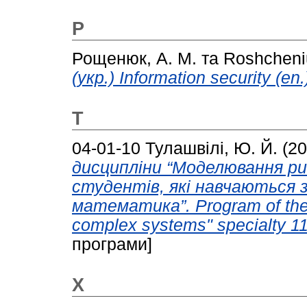
Р
Рощенюк, А. М.
та
Roshcheniu
(укр.) Information security (en.
Т
04-01-10
Тулашвілі, Ю. Й.
(20
дисципліни “Моделювання ри
студентів, які навчаються 
математика”. Program of the d
complex systems" specialty 1
програми]
Х