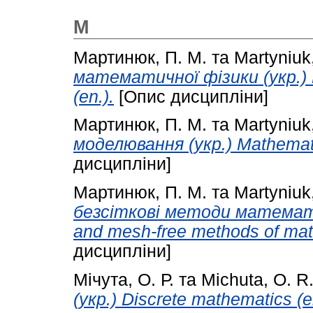
М
Мартинюк, П. М.
та
Martyniuk,
математичної фізики (укр.) E
(en.).
[Опис дисципліни]
Мартинюк, П. М.
та
Martyniuk,
моделювання (укр.) Mathematic
дисципліни]
Мартинюк, П. М.
та
Martyniuk,
безсіткові методи математич
and mesh-free methods of math
дисципліни]
Мічута, О. Р.
та
Michuta, O. R
(укр.) Discrete mathematics (e