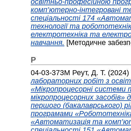
освітньо-професійною прог
комп’ютерно-інтегровані т
спеціальності 174 «Автома
технології та робототехні
електротехніка та електро
навчання.
[Методичне забезп
Р
04-03-373M
Реут, Д. Т.
(2024)
лабораторних робіт з осві
«Мікропроцесорні системи 
мікропроцесорних засобів» д
першого (бакалаврського) р
програмами «Робототехнік
«Автоматизація та комп’ют
спеціальності 151 «Автома