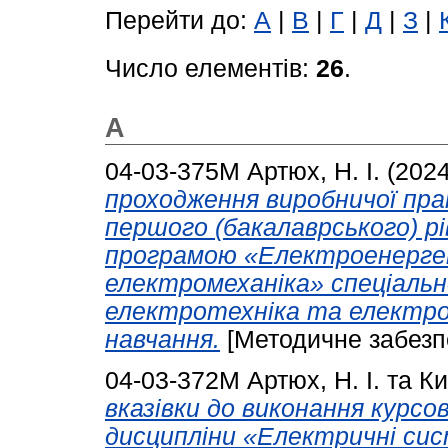
Перейти до:
А
|
В
|
Г
|
Д
|
З
|
Число елементів:
26
.
А
04-03-375М
Артюх, Н. І.
(202
проходження виробничої пра
першого (бакалаврського) р
програмою «Електроенерге
електромеханіка» спеціаль
електротехніка та електро
навчання.
[Методичне забезп
04-03-372М
Артюх, Н. І.
та
Ки
вказівки до виконання курсо
дисципліни «Електричні сис