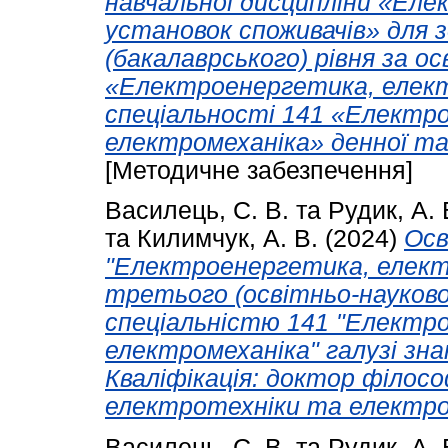
навчальної дисципліни «Ел
установок споживачів» для 
(бакалаврського) рівня за 
«Електроенергетика, елект
спеціальності 141 «Електр
електромеханіка» денної та
[Методичне забезпечення]
Василець, С. В.
та
Рудик, А. 
та
Килимчук, А. В.
(2024)
Осв
"Електроенергетика, елект
третього (освітньо-науковог
спеціальністю 141 "Електр
електромеханіка" галузі зна
Кваліфікація: доктор філос
електротехніки та електро
Василець, С. В.
та
Рудик, А. 