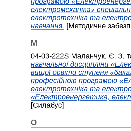
програмою «Електроенерге
електромеханіка» спеціаль
електротехніка та електро
навчання.
[Методичне забезп
М
04-03-222S
Маланчук, Є. З.
т
навчальної дисципліни «Еле
вищої освіти ступеня «бакал
професійною програмою «Е
електротехніка та електро
«Електроенергетика, елект
[Силабус]
О