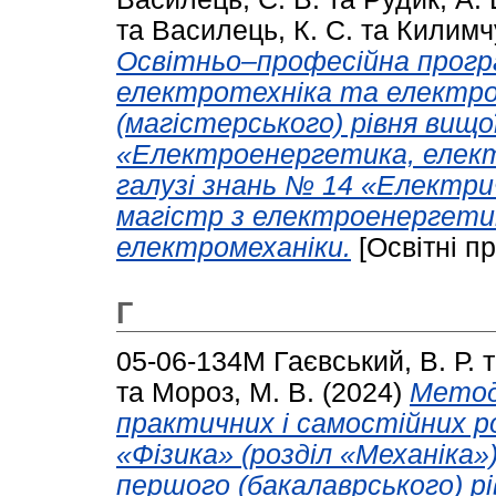
та
Василець, К. С.
та
Килимчу
Освітньо–професійна прог
електротехніка та електро
(магістерського) рівня вищо
«Електроенергетика, елект
галузі знань № 14 «Електрич
магістр з електроенергети
електромеханіки.
[Освітні п
Г
05-06-134М
Гаєвський, В. Р.
та
Мороз, М. В.
(2024)
Методи
практичних і самостійних ро
«Фізика» (розділ «Механіка»)
першого (бакалаврського) р