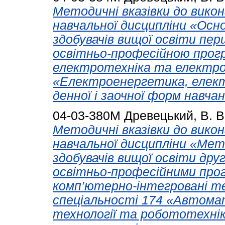
Методичні вказівки до вико
навчальної дисципліни «Осн
здобувачів вищої освіти пер
освітньо-професійною про
електротехніка та електро
«Електроенергетика, елект
денної і заочної форм навчан
04-03-380М
Древецький, В. В
Методичні вказівки до вико
навчальної дисципліни «Мет
здобувачів вищої освіти друг
освітньо-професійними про
комп’ютерно-інтегровані те
спеціальності 174 «Автома
технології та робототехні