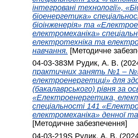
інтегровані технології», «Б
біоенергетика» спеціальнос
біоінженерія» та «Електро
електромеханіка» спеціаль
електротехніка та електро
навчання.
[Методичне забезп
04-03-383М
Рудик, А. В.
(202
практичних занять №1 – №5 
електроенергетиці» для здо
(бакалаврського) рівня за 
«Електроенергетика, елект
спеціальності 141 «Електр
електромеханіка» денної та
[Методичне забезпечення]
04-03-219S
Рудик, А. В.
(202