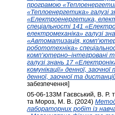
програмою «Теплоенергетик
«Теплоенергетика» галузі з
«Електроенергетика, елект
спеціальності 141 «Електр
електромеханіка» галузі зн
«Автоматизація, комп’ютер
робототехніка» спеціально
комп’ютерно–інтегровані т
галузі знань 17 «Електроні
комунікації» денної, заочно
денної, заочної та дистанці
забезпечення]
05-06-133М
Гаєвський, В. Р.
та
Мороз, М. В.
(2024)
Методи
лабораторних робіт із навча