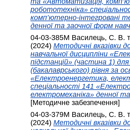
та «Автоматизація, комп’ю
робототехніка» спеціально
комп’ютерно-інтегровані т
денної та заочної форм навч
04-03-385М
Василець, С. В.
(2024)
Методичні вказівки д
навчальної дисципліни «Ел
підстанцій» (частина 1) для
(бакалаврського) рівня за 
«Електроенергетика, елект
спеціальності 141 «Електр
електромеханіка» денної та
[Методичне забезпечення]
04-03-379М
Василець, С. В.
(2024)
Методичні вказівки д