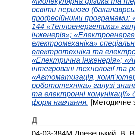
«Молекулярна фізика та тер
освіти першого (бакалаврськ
професійними програмами: 
144 «Теплоенергетика» галу
інженерія»; «Електроенерг
електромеханіка» спеціаль
електротехніка та електром
«Електрична інженерія»; «
інтегровані технології та 
«Автоматизація, комп’ютер
робототехніка» галузі знан
та електронні комунікації» 
форм навчання.
[Методичне 
Д
04-03-384М
Древецький, В. В