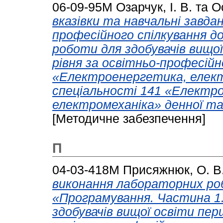
06-09-95М
Озарчук, І. В.
та
Ос
вказівки та навчальні завда
професійного спілкування д
роботи для здобувачів вищо
рівня за освітньо-професій
«Електроенергетика, елект
спеціальності 141 «Електр
електромеханіка» денної та
[Методичне забезпечення]
П
04-03-418M
Присяжнюк, О. В
виконання лабораторних роб
«Програмування. Частина 1
здобувачів вищої освіти пер