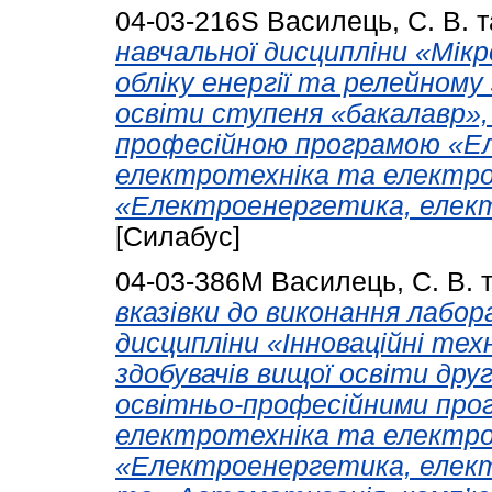
04-03-216S
Василець, С. В.
т
навчальної дисципліни «Мік
обліку енергії та релейному
освіти ступеня «бакалавр»,
професійною програмою «Е
електротехніка та електро
«Електроенергетика, елект
[Силабус]
04-03-386М
Василець, С. В.
вказівки до виконання лабор
дисципліни «Інноваційні тех
здобувачів вищої освіти друг
освітньо-професійними про
електротехніка та електро
«Електроенергетика, елект