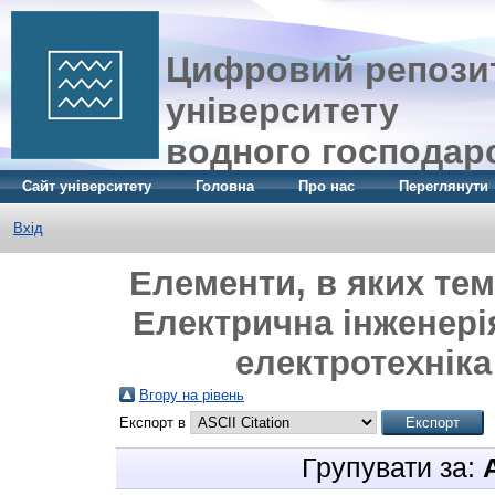
Цифровий репозит
університету
водного господар
Сайт університету
Головна
Про нас
Переглянути
Вхід
Елементи, в яких тем
Електрична інженері
електротехніка
Вгору на рівень
Експорт в
Групувати за: