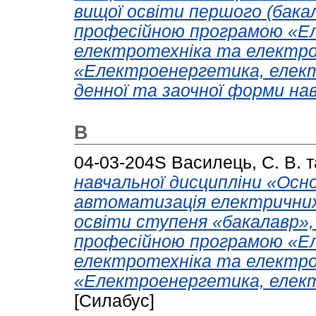
вищої освіти першого (бакал
професійною програмою «Е
електротехніка та електро
«Електроенергетика, елект
денної та заочної форми на
В
04-03-204S
Василець, С. В.
т
навчальної дисципліни «Осн
автоматизація електричних
освіти ступеня «бакалавр»,
професійною програмою «Е
електротехніка та електро
«Електроенергетика, елект
[Силабус]