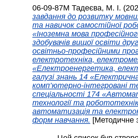
06-09-87М
Тадеєва, М. І.
(20
завдання до розвитку мовн
та навичок самостійної роб
«Іноземна мова професійного
здобувачів вищої освіти друг
освітньо-професійними про
електротехніка, електромех
«Електроенергетика, елект
галузі знань 14 «Електричн
комп’ютерно-інтегровані т
спеціальності 174 «Автома
технології та робототехнік
автоматизація та електронні
форм навчання.
[Методичне 
Цей список був створ