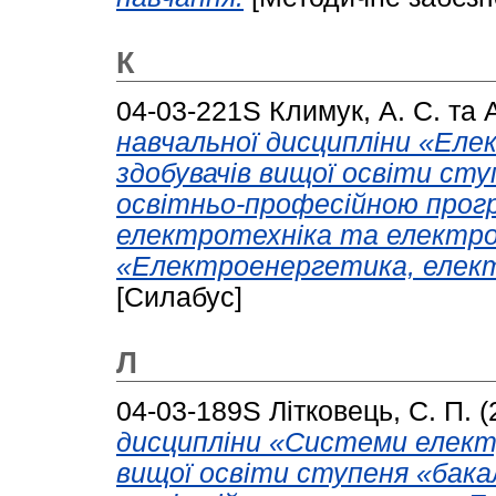
К
04-03-221S
Климук, А. С.
та
навчальної дисципліни «Еле
здобувачів вищої освіти сту
освітньо-професійною про
електротехніка та електро
«Електроенергетика, елект
[Силабус]
Л
04-03-189S
Літковець, С. П.
(
дисципліни «Системи елект
вищої освіти ступеня «бакал