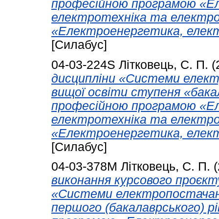
професійною програмою «Е
електротехніка та електро
«Електроенергетика, елект
[Силабус]
04-03-224S
Літковець, С. П.
(
дисципліни «Системи елект
вищої освіти ступеня «бакал
професійною програмою «Е
електротехніка та електро
«Електроенергетика, елект
[Силабус]
04-03-378М
Літковець, С. П.
(
виконання курсового проєкту
«Системи електропостачанн
першого (бакалаврського) р