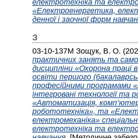
електротехніка та електро
«Електроенергетика, елект
денної і заочної форм навчан
З
03-10-137М
Зощук, В. О.
(20
практичних занять та самос
дисципліни «Охорона праці в 
освіти першого (бакалаврськ
професійними програмами «
інтегровані технології та 
«Автоматизація, комп’ютер
робототехніка», та «Елект
електромеханіка» спеціаль
електротехніка та електро
навчання.
[Методичне забезп