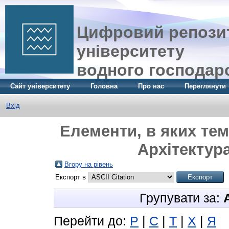
Цифровий репозит
університету
водного господар
Сайт університету
Головна
Про нас
Переглянути
Вхід
Елементи, в яких тем
Архітектур
Вгору на рівень
Експорт в
Групувати за:
Перейти до:
Р
|
С
|
Т
|
Х
|
Я