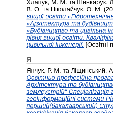
Хлапук, М. М.
та
Шинкарук, Л
В. О.
та
Ніколайчук, О. М.
(20
вищої освіти «Гідротехнічне
«Архітектура та будівництв
«Будівництво та цивільна і
рівня вищої освіти. Кваліфі
цивільної інженерії.
[Освітні 
Я
Янчук, Р. М.
та
Ліщинський, А.
Освітньо-професійна програ
Архітектура та будівництво
землеустрій" Спеціалізація 
геоінформаційні системи Рі
перший(бакалаврський) Сту
кваліфікація бакалавр геоде