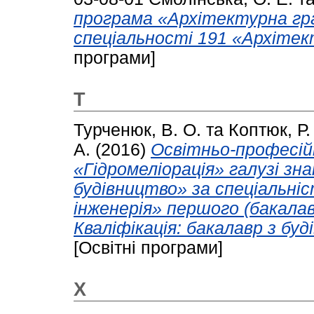
програма «Архітектурна гр
спеціальності 191 «Архітек
програми]
Т
Турченюк, В. О.
та
Коптюк, Р.
А.
(2016)
Освітньо-професій
«Гідромеліорація» галузі зн
будівництво» за спеціальні
інженерія» першого (бакалав
Кваліфікація: бакалавр з буд
[Освітні програми]
Х