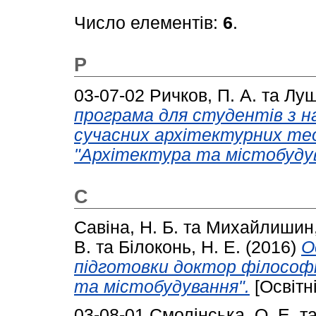
Число елементів:
6
.
Р
03-07-02
Ричков, П. А.
та
Луш
програма для студентів з н
сучасних архітектурних тео
"Архітектура та містобудув
С
Савіна, Н. Б.
та
Михайлишин,
В.
та
Білоконь, Н. Е.
(2016)
О
підготовки доктор філософі
та містобудування".
[Освітн
03-08-01
Смолінська, О. Е.
т