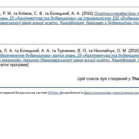
, Р. М.
та
Клімов, С. В.
та
Білецький, А. А.
(2016)
Освітньо-професійна п
 знань 19 «Архітектура та будівництво» за спеціальністю 192 «Будівни
аврського) рівня вищої освіти. Кваліфікація: бакалавр з будівництва та ц
, Л. А.
та
Білецький, А. А.
та
Турченюк, В. О.
та
Ніколайчук, О. М.
(2016
ідротехнічне будівництво» галузі знань 19 «Архітектура та будівницт
інженерія» першого (бакалаврського) рівня вищої освіти. Кваліфікація:
вітні програми]
Цей список був створений у
Thu
истування Базується на системі
EPrints 3
розробленої в
Школі електроніки і комп'ютерних на