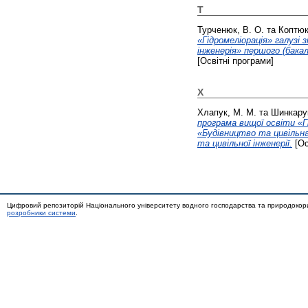
Т
Турченюк, В. О.
та
Коптюк
«Гідромеліорація» галузі
інженерія» першого (бакал
[Освітні програми]
Х
Хлапук, М. М.
та
Шинкарук
програма вищої освіти «Г
«Будівництво та цивільна 
та цивільної інженерії.
[Ос
Цифровий репозиторій Національного університету водного господарства та природокор
розробники системи
.