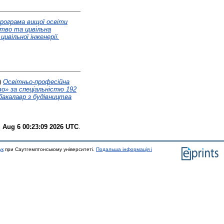
рограма вищої освіти
цтво та цивільна
ивільної інженерії.
)
Освітньо-професійна
во» за спеціальністю 192
 бакалавр з будівництва
 Aug 6 00:23:09 2026 UTC
.
ук
при Саутгемптонському університеті.
Подальша інформація і