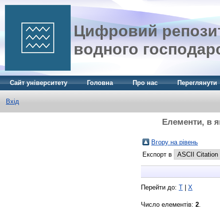
Цифровий репозит
водного господар
Сайт університету
Головна
Про нас
Переглянути
Вхід
Елементи, в я
Вгору на рівень
Експорт в
Перейти до:
Т
|
Х
Число елементів:
2
.