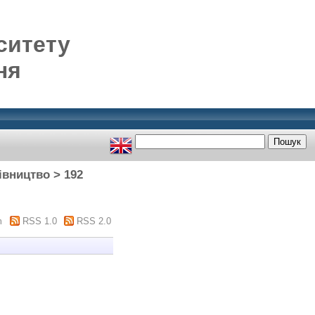
ситету
ня
івництво > 192
m
RSS 1.0
RSS 2.0