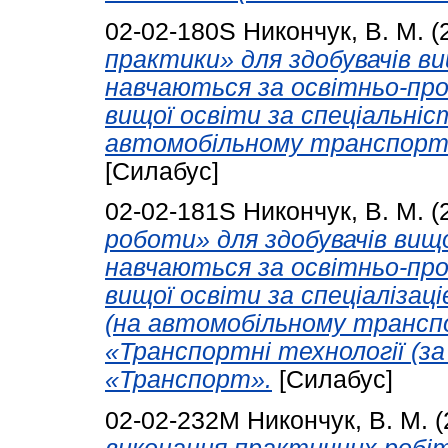
02-02-180S
Никончук, В. М.
(
практики» для здобувачів ви
навчаються за освітньо-про
вищої освіти за спеціальніс
автомобільному транспорті)
[Силабус]
02-02-181S
Никончук, В. М.
(
роботи» для здобувачів вищо
навчаються за освітньо-про
вищої освіти за спеціалізац
(на автомобільному транспо
«Транспортні технології (за
«Транспорт».
[Силабус]
02-02-232М
Никончук, В. М.
(