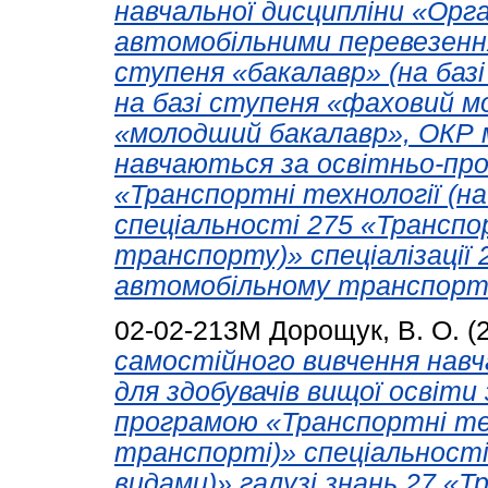
навчальної дисципліни «Орга
автомобільними перевезення
ступеня «бакалавр» (на базі
на базі ступеня «фаховий м
«молодший бакалавр», ОКР м
навчаються за освітньо-пр
«Транспортні технології (н
спеціальності 275 «Транспор
транспорту)» спеціалізації 
автомобільному транспорті
02-02-213М
Дорощук, В. О.
(
самостійного вивчення навч
для здобувачів вищої освіти
програмою «Транспортні тех
транспорті)» спеціальності
видами)» галузі знань 27 «