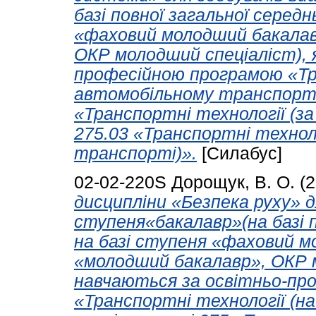
базі повної загальної середн
«фаховий молодший бакалав
ОКР молодший спеціаліст), 
професійною програмою «Тра
автомобільному транспорті)
«Транспортні технології (за
275.03 «Транспортні технол
транспорті)».
[Силабус]
02-02-220S
Дорощук, В. О.
(2
дисципліни «Безпека руху» д
ступеня«бакалавр»(на базі п
на базі ступеня «фаховий м
«молодший бакалавр», ОКР м
навчаються за освітньо-пр
«Транспортні технології (н