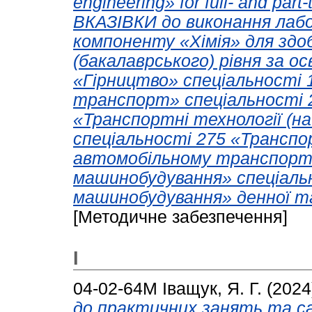
engineering» for full- and pa
ВКАЗІВКИ до виконання лаб
компоненту «Хімія» для здо
(бакалаврського) рівня за 
«Гірництво» спеціальності 
транспорт» спеціальності 
«Транспортні технології (н
спеціальності 275 «Транспор
автомобільному транспорті
машинобудування» спеціаль
машинобудування» денної та
[Методичне забезпечення]
І
04-02-64М
Іващук, Я. Г.
(2024
до практичних занять та са