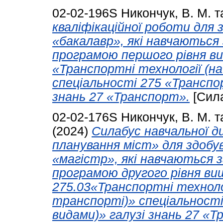
02-02-196S
Никончук, В. М.
т
кваліфікаційної роботи для 
«бакалавр», які навчаються
програмою першого рівня вищ
«Транспортні технології (н
спеціальності 275 «Транспор
знань 27 «Транспорт».
[Сил
02-02-176S
Никончук, В. М.
т
(2024)
Силабус навчальної д
планування міст» для здобу
«магістр», які навчаються 
програмою другого рівня вищ
275.03«Транспортні техноло
транспорті)» спеціальності
видами)» галузі знань 27 «Т