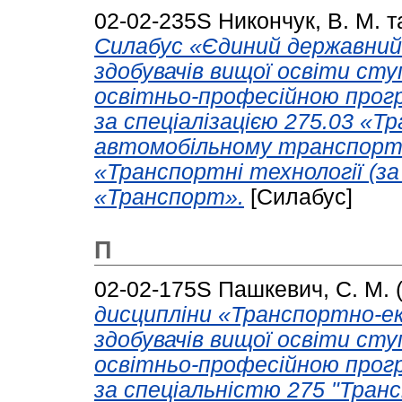
02-02-235S
Никончук, В. М.
т
Силабус «Єдиний державний 
здобувачів вищої освіти сту
освітньо-професійною прог
за спеціалізацією 275.03 «Т
автомобільному транспорті
«Транспортні технології (за
«Транспорт».
[Силабус]
П
02-02-175S
Пашкевич, С. М.
дисципліни «Транспортно-ек
здобувачів вищої освіти сту
освітньо-професійною прогр
за спеціальністю 275 "Транс