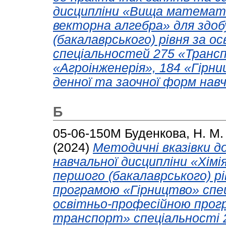
дисципліни «Вища математик
векторна алгебра» для здоб
(бакалаврського) рівня за 
спеціальностей 275 «Трансп
«Агроінженерія», 184 «Гірн
денної та заочної форм навч
Б
05-06-150М
Буденкова, Н. М.
(2024)
Методичні вказівки д
навчальної дисципліни «Хімі
першого (бакалаврського) р
програмою «Гірництво» спец
освітньо-професійною про
транспорт» спеціальності 