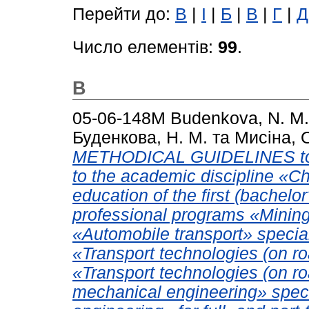
Перейти до:
B
|
І
|
Б
|
В
|
Г
|
Д
Число елементів:
99
.
B
05-06-148М
Budenkova, N. M.
Буденкова, Н. М.
та
Мисіна, О
METHODICAL GUIDELINES to th
to the academic discipline «Ch
education of the first (bachelo
professional programs «Mining
«Automobile transport» specia
«Transport technologies (on ro
«Transport technologies (on ro
mechanical engineering» speci