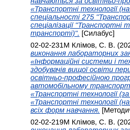
навчаються за освітньо-пр
«Транспортні технології (н
спеціальності 275 "Транспор
спеціалізації "Транспортні 
транспорті)".
[Силабус]
02-02-231М
Клімов, С. В.
(20
виконання лабораторних зан
«Інформаційні системи і те
здобувачів вищої освіти пер
освітньо-професійною прогр
автомобільному транспорті
«Транспортні технології (за 
«Транспортні технології (н
всіх форм навчання.
[Методи
02-02-219М
Клімов, С. В.
(20