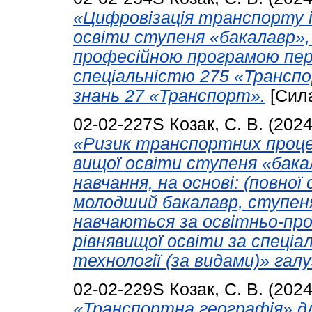
«Цифровізація транспорту і
освіти ступеня «бакалавр»,
професійною програмою перш
спеціальністю 275 «Транспор
знань 27 «Транспорт».
[Сил
02-02-227S
Козак, С. В.
(202
«Ризик транспортних процес
вищої освіти ступеня «бака
навчання, на основі: (повної
молодший бакалавр, ступеня
навчаються за освітньо-пр
рівнявищої освіти за спеці
технології (за видами)» гал
02-02-229S
Козак, С. В.
(202
«Транспортна географія» дл