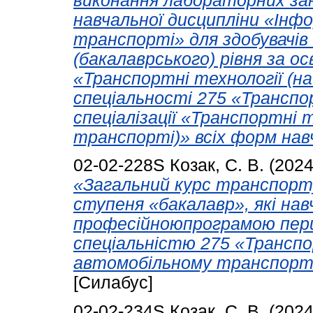
виконання лабораторних за
навчальної дисципліни «Інфо
транспорті» для здобувачів
(бакалаврського) рівня за 
«Транспортні технології (н
спеціальності 275 «Транспор
спеціалізації «Транспортні 
транспорті)» всіх форм нав
02-02-228S
Козак, С. В.
(202
«Загальний курс транспорту
ступеня «бакалавр», які на
професійноюпрограмою перш
спеціальністю 275 «Транспо
автомобільному транспорті)
[Силабус]
02-02-234S
Козак, С. В.
(202