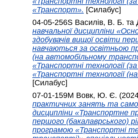
«Транспортні технології (за
«Транспорт».
[Силабус]
04-05-256S
Василів, В. Б.
та
навчальної дисципліни «Осн
здобувачів вищої освіти пер
навчаються за освітньою п
(на автомобільному транспо
«Транспортні технології (за 
«Транспортні технології (н
[Силабус]
07-01-159М
Вовк, Ю. Є.
(202
практичних занять та самос
дисципліни «Транспортне пр
першого (бакалаврського) р
програмою «Транспортні тех