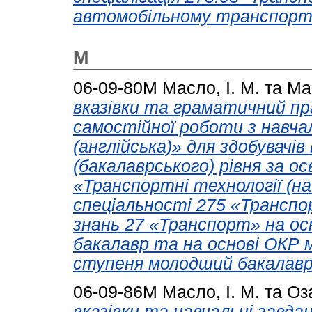
автомобільному транспорті
М
06-09-80М
Масло, І. М.
та
Мар
вказівки та граматичний пр
самостійної роботи з навча
(англійська)» для здобувачі
(бакалаврського) рівня за 
«Транспортні технології (н
спеціальності 275 «Транспор
знань 27 «Транспорт» на о
бакалавр та на основі ОКР м
ступеня молодший бакалавр
06-09-86М
Масло, І. М.
та
Оза
вказівки та навчальні завда