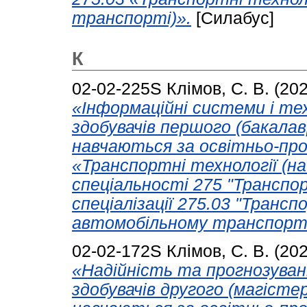
транспорті)».
[Силабус]
К
02-02-225S
Клімов, С. В.
(20
«Інформаційні системи і те
здобувачів першого (бакалавр
навчаються за освітньо-пр
«Транспортні технології (н
спеціальності 275 "Транспор
спеціалізації 275.03 "Трансп
автомобільному транспорті
02-02-172S
Клімов, С. В.
(20
«Надійність та прогнозува
здобувачів другого (магістер