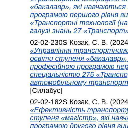
«бакалавр», які навчаються
програмою першого рівня ви
«Транспортні технології (н
галузі знань 27 «Транспорт»
02-02-230S
Козак, С. В.
(202
«Управління транспортними
освіти ступеня «бакалавр»,
професійною програмою перш
спеціальністю 275 «Транспо
автомобільному транспорті)
[Силабус]
02-02-182S
Козак, С. В.
(202
«Ефективність транспорту»
ступеня «магістр», які нав
програмою другого рівня вищ