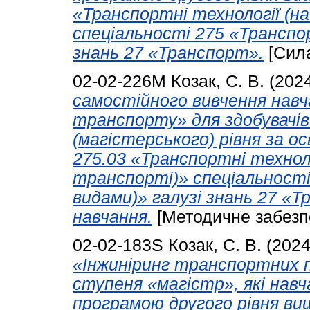
«Транспортні технології (н
спеціальності 275 «Транспор
знань 27 «Транспорт».
[Сил
02-02-226М
Козак, С. В.
(202
самостійного вивчення нав
транспорту» для здобувачів
(магістерського) рівня за 
275.03 «Транспортні технол
транспорті)» спеціальності
видами)» галузі знань 27 «
навчання.
[Методичне забезп
02-02-183S
Козак, С. В.
(202
«Інжиніринг транспортних п
ступеня «магістр», які нав
програмою другого рівня вищ