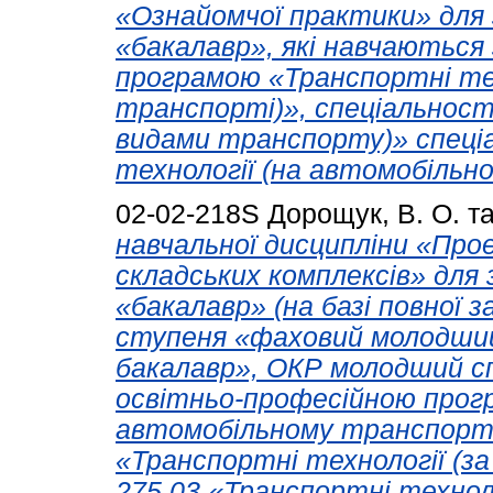
«Ознайомчої практики» для 
«бакалавр», які навчаються
програмою «Транспортні тех
транспорті)», спеціальності
видами транспорту)» спеціа
технології (на автомобільн
02-02-218S
Дорощук, В. О.
т
навчальної дисципліни «Пр
складських комплексів» для 
«бакалавр» (на базі повної з
ступеня «фаховий молодший
бакалавр», ОКР молодший сп
освітньо-професійною прогр
автомобільному транспорті)
«Транспортні технології (за
275.03 «Транспортні технол