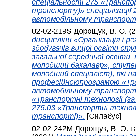
спеціальності 275 «Транспор
транспорту)» спеціалізації 
автомобільному транспорті
02-02-219S
Дорощук, В. О.
(2
дисципліни «Організація і р
здобувачів вищої освіти сту
загальної середньої освіти,
молодший бакалавр», ступе
молодший спеціаліст), які н
професійноюпрограмою «Тра
автомобільному транспорті)
«Транспортні технології (за
275.03 «Транспортні технол
транспорті)».
[Силабус]
02-02-242М
Дорощук, В. О.
т