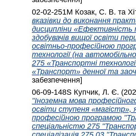
02-02-251М
Козак, С. В.
та
Хі
вказівки до виконання практ
дисципліни «Ефективність 
здобувачів вищої освіти пер
освітньо-професійною прог
технології (на автомобільн
275 «Транспортні технології
«Транспорт» денної та заоч
забезпечення]
06-09-148S
Купчик, Л. Є.
(20
"Іноземна мова професійного
освіти ступеня «магістр», 
професійною програмою "Тра
спеціальністю 275 "Транспор
спеціалізація 275.03 "Трансп