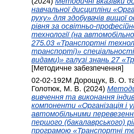
(2024)
Методичні вказівки д
навчальної дисципліни «Орга
руху» для здобувачів вищої 
рівня за освітньо-професій
технології (на автомобільно
275.03 «Транспортні технол
транспорті)» спеціальності
видами)» галузі знань 27 «Т
[Методичне забезпечення]
02-02-192М
Дорощук, В. О.
т
Голотюк, М. В.
(2024)
Методи
вивчення та виконання індив
компоненти «Організація і 
автомобільними перевезення
першого (бакалаврського) р
програмою «Транспортні тех