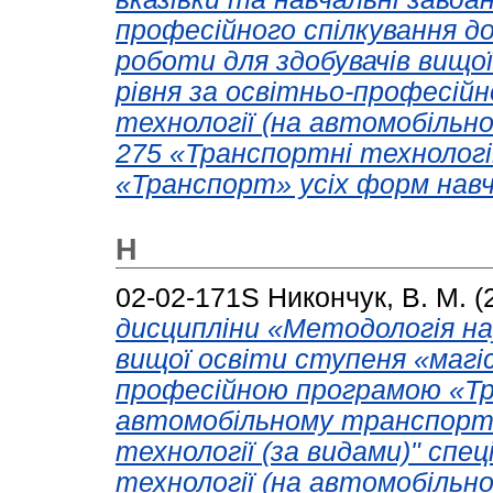
професійного спілкування д
роботи для здобувачів вищо
рівня за освітньо-професій
технології (на автомобільн
275 «Транспортні технології
«Транспорт» усіх форм навч
Н
02-02-171S
Никончук, В. М.
(
дисципліни «Методологія на
вищої освіти ступеня «магі
професійною програмою «Тра
автомобільному транспорті
технології (за видами)" спец
технології (на автомобільн