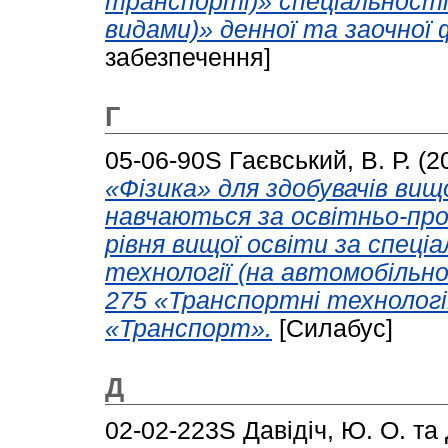
транспорті)» спеціальності
видами)» денної та заочної
забезпечення]
Г
05-06-90S
Гаєвський, В. Р.
(2
«Фізика» для здобувачів вищ
навчаються за освітньо-пр
рівня вищої освіти за спеці
технології (на автомобільн
275 «Транспортні технології
«Транспорт».
[Силабус]
Д
02-02-223S
Давідіч, Ю. О.
та