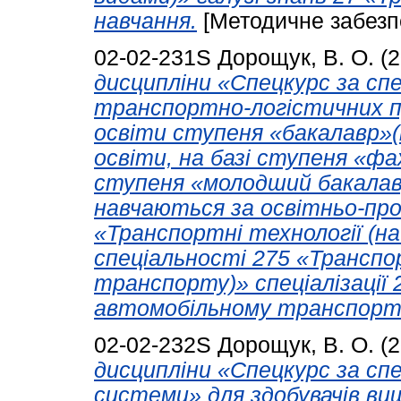
навчання.
[Методичне забезп
02-02-231S
Дорощук, В. О.
(2
дисципліни «Спецкурс за сп
транспортно-логістичних пр
освіти ступеня «бакалавр»(н
освіти, на базі ступеня «ф
ступеня «молодший бакалавр
навчаються за освітньо-пр
«Транспортні технології (н
спеціальності 275 «Транспор
транспорту)» спеціалізації 
автомобільному транспорті
02-02-232S
Дорощук, В. О.
(2
дисципліни «Спецкурс за спе
системи» для здобувачів ви