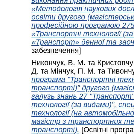
виконання практичних робіт
«Методологія наукових досл
освіти другого (магістерськ
професійною програмою 275.
«Транспортні технології (за
«Транспорт» денної та заоч
забезпечення]
Никончук, В. М.
та
Кристопчук
Д.
та
Мінчук, П. М.
та
Тивончук
програма "Транспортні техн
транспорті)" другого (магіс
галузь знань 27 "Транспорт"
технології (за видами)", спе
технології (на автомобільно
магістр з транспортних те
транспорті).
[Освітні прогр