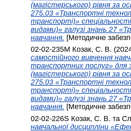
(магістерського) рівня за 
275.03 «Транспортні технол
транспорті)» спеціальності
видами)» галузі знань 27 «
навчання.
[Методичне забезп
02-02-235М
Козак, С. В.
(202
самостійного вивчення навч
транспортних послуг» для з
(магістерського) рівня за 
275.03 «Транспортні технол
транспорті)» спеціальності
видами)» галузі знань 27 «
навчання.
[Методичне забезп
02-02-226S
Козак, С. В.
та
Сл
навчальної дисципліни «Еф