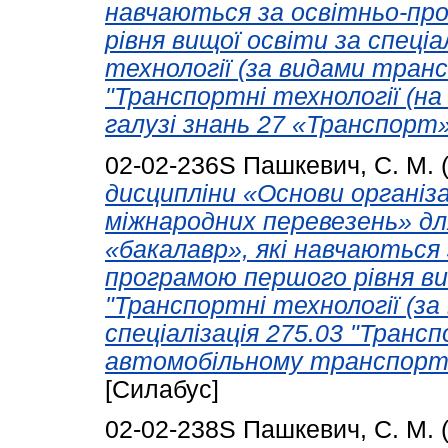
навчаються за освітньо-пр
рівня вищої освіти за спеці
технології (за видами транс
"Транспортні технології (н
галузі знань 27 «Транспорт»
02-02-236S
Пашкевич, С. М.
дисципліни «Основи організ
міжнародних перевезень» дл
«бакалавр», які навчаються
програмою першого рівня ви
"Транспортні технології (з
спеціалізація 275.03 "Трансп
автомобільному транспорті)
[Силабус]
02-02-238S
Пашкевич, С. М.