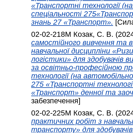
«Транспортні технології (н
спеціальності 275«Транспорт
знань 27 «Транспорт».
[Сил
02-02-218М
Козак, С. В.
(202
самостійного вивчення та в
навчальної дисципліни «Риз
логістики» для здобувачів в
за освітньо-професійною п
технології (на автомобільн
275 «Транспортні технології
«Транспорт» денної та заоч
забезпечення]
02-02-225М
Козак, С. В.
(202
практичних робіт з навчаль
транспорту» для здобувачів