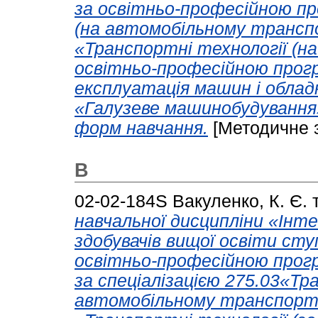
за освітньо-професійною пр
(на автомобільному транспо
«Транспортні технології (н
освітньо-професійною про
експлуатація машин і облад
«Галузеве машинобудування»
форм навчання.
[Методичне 
В
02-02-184S
Вакуленко, К. Є.
навчальної дисципліни «Інт
здобувачів вищої освіти сту
освітньо-професійною прогр
за спеціалізацією 275.03«Тр
автомобільному транспорті