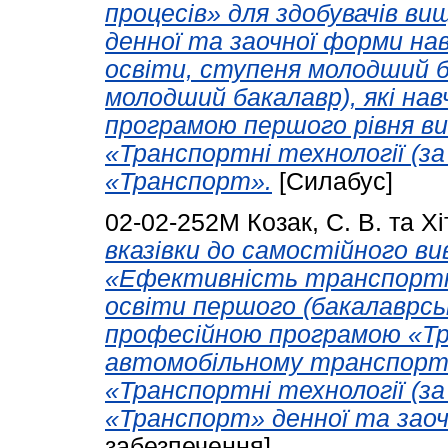
процесів» для здобувачів ви
денної та заочної форми навч
освіти, ступеня молодший 
молодший бакалавр), які на
програмою першого рівня ви
«Транспортні технології (за
«Транспорт».
[Силабус]
02-02-252М
Козак, С. В.
та
Хі
вказівки до самостійного ви
«Ефективність транспортни
освіти першого (бакалаврськ
професійною програмою «Тра
автомобільному транспорті
«Транспортні технології (за
«Транспорт» денної та заоч
забезпечення]